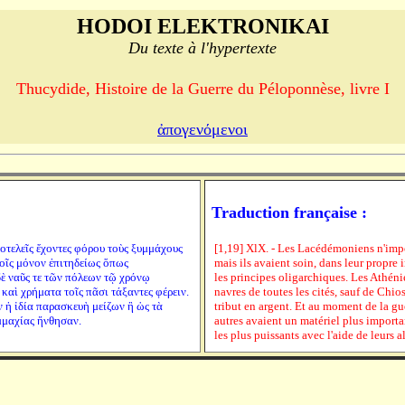
HODOI ELEKTRONIKAI
Du texte à l'hypertexte
Thucydide, Histoire de la Guerre du Péloponnèse, livre I
ἀπογενόμενοι
Traduction française :
ποτελεῖς ἔχοντες φόρου τοὺς ξυμμάχους
[1,19] XlX. - Les Lacédémoniens n'imposa
τοῖς μόνον ἐπιτηδείως ὅπως
mais ils avaient soin, dans leur propre 
δὲ ναῦς τε τῶν πόλεων τῷ χρόνῳ
les principes oligarchiques. Les Athéni
αὶ χρήματα τοῖς πᾶσι τάξαντες φέρειν.
navres de toutes les cités, sauf de Chio
ν ἡ ἰδία παρασκευὴ μείζων ἢ ὡς τὰ
tribut en argent. Et au moment de la gu
μμαχίας ἤνθησαν.
autres avaient un matériel plus importa
les plus puissants avec l'aide de leurs al