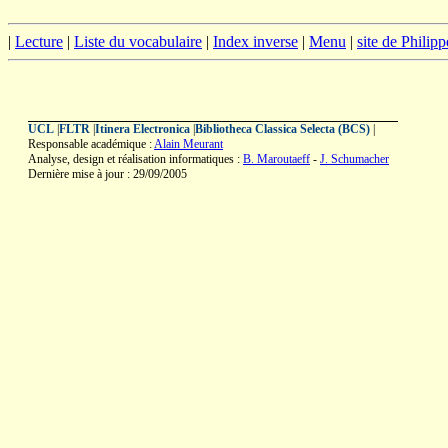
|
Lecture
|
Liste du vocabulaire
|
Index inverse
|
Menu
|
site de Philip
UCL
|
FLTR
|
Itinera Electronica
|
Bibliotheca Classica Selecta (BCS)
|
Responsable académique :
Alain Meurant
Analyse, design et réalisation informatiques :
B. Maroutaeff
-
J. Schumacher
Dernière mise à jour : 29/09/2005