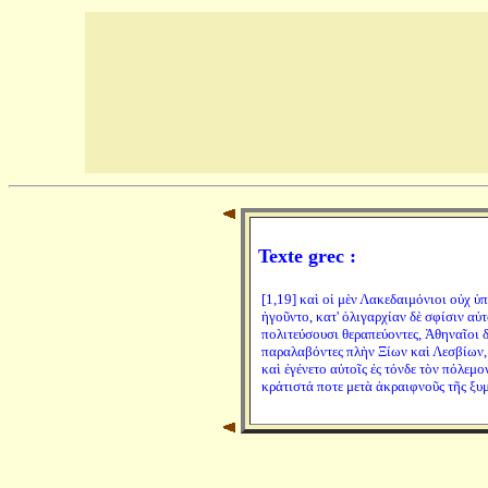
Texte grec :
[1,19] καὶ οἱ μὲν Λακεδαιμόνιοι οὐχ ὑ
ἡγοῦντο, κατ' ὀλιγαρχίαν δὲ σφίσιν αὐ
πολιτεύσουσι θεραπεύοντες, Ἀθηναῖοι 
παραλαβόντες πλὴν Ξίων καὶ Λεσβίων, κ
καὶ ἐγένετο αὐτοῖς ἐς τόνδε τὸν πόλεμο
κράτιστά ποτε μετὰ ἀκραιφνοῦς τῆς ξυ