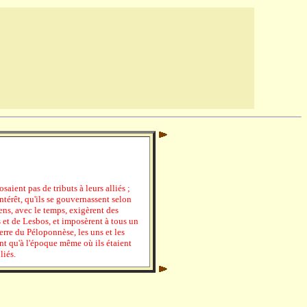
ient pas de tributs à leurs alliés ;
intérêt, qu'ils se gouvernassent selon
ens, avec le temps, exigèrent des
s et de Lesbos, et imposèrent à tous un
erre du Péloponnèse, les uns et les
nt qu'à l'époque même où ils étaient
liés.