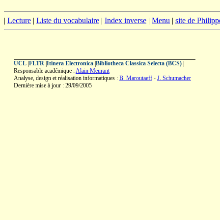
|
Lecture
|
Liste du vocabulaire
|
Index inverse
|
Menu
|
site de Philip
UCL
|
FLTR
|
Itinera Electronica
|
Bibliotheca Classica Selecta (BCS)
|
Responsable académique :
Alain Meurant
Analyse, design et réalisation informatiques :
B. Maroutaeff
-
J. Schumacher
Dernière mise à jour : 29/09/2005