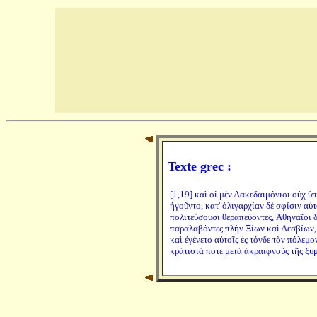
Texte grec :
[1,19] καὶ οἱ μὲν Λακεδαιμόνιοι οὐχ ὑ
ἡγοῦντο, κατ' ὀλιγαρχίαν δὲ σφίσιν αὐ
πολιτεύσουσι θεραπεύοντες, Ἀθηναῖοι 
παραλαβόντες πλὴν Ξίων καὶ Λεσβίων, κ
καὶ ἐγένετο αὐτοῖς ἐς τόνδε τὸν πόλεμο
κράτιστά ποτε μετὰ ἀκραιφνοῦς τῆς ξυ