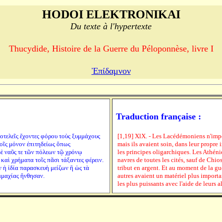
HODOI ELEKTRONIKAI
Du texte à l'hypertexte
Thucydide, Histoire de la Guerre du Péloponnèse, livre I
Ἐπίδαμνον
Traduction française :
ποτελεῖς ἔχοντες φόρου τοὺς ξυμμάχους
[1,19] XlX. - Les Lacédémoniens n'imposa
τοῖς μόνον ἐπιτηδείως ὅπως
mais ils avaient soin, dans leur propre 
δὲ ναῦς τε τῶν πόλεων τῷ χρόνῳ
les principes oligarchiques. Les Athéni
αὶ χρήματα τοῖς πᾶσι τάξαντες φέρειν.
navres de toutes les cités, sauf de Chio
ν ἡ ἰδία παρασκευὴ μείζων ἢ ὡς τὰ
tribut en argent. Et au moment de la gu
μμαχίας ἤνθησαν.
autres avaient un matériel plus importa
les plus puissants avec l'aide de leurs al