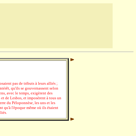
ient pas de tributs à leurs alliés ;
intérêt, qu'ils se gouvernassent selon
ens, avec le temps, exigèrent des
s et de Lesbos, et imposèrent à tous un
erre du Péloponnèse, les uns et les
nt qu'à l'époque même où ils étaient
liés.