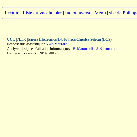
|
Lecture
|
Liste du vocabulaire
|
Index inverse
|
Menu
|
site de Philip
UCL
|
FLTR
|
Itinera Electronica
|
Bibliotheca Classica Selecta (BCS)
|
Responsable académique :
Alain Meurant
Analyse, design et réalisation informatiques :
B. Maroutaeff
-
J. Schumacher
Dernière mise à jour : 29/09/2005