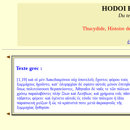
HODOI 
Du te
Thucydide, Histoire de
ἐ
Texte grec :
[1,19] καὶ οἱ μὲν Λακεδαιμόνιοι οὐχ ὑποτελεῖς ἔχοντες φόρου τοὺς
ξυμμάχους ἡγοῦντο, κατ' ὀλιγαρχίαν δὲ σφίσιν αὐτοῖς μόνον ἐπιτηδ
ὅπως πολιτεύσουσι θεραπεύοντες, Ἀθηναῖοι δὲ ναῦς τε τῶν πόλεων
χρόνῳ παραλαβόντες πλὴν Ξίων καὶ Λεσβίων, καὶ χρήματα τοῖς πᾶσ
τάξαντες φέρειν. καὶ ἐγένετο αὐτοῖς ἐς τόνδε τὸν πόλεμον ἡ ἰδία
παρασκευὴ μείζων ἢ ὡς τὰ κράτιστά ποτε μετὰ ἀκραιφνοῦς τῆς
ξυμμαχίας ἤνθησαν.