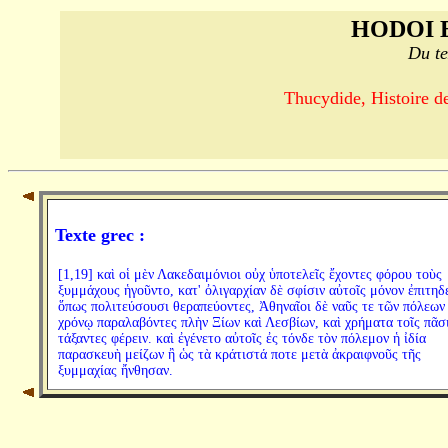
HODOI 
Du te
Thucydide, Histoire de
Texte grec :
[1,19] καὶ οἱ μὲν Λακεδαιμόνιοι οὐχ ὑποτελεῖς ἔχοντες φόρου τοὺς
ξυμμάχους ἡγοῦντο, κατ' ὀλιγαρχίαν δὲ σφίσιν αὐτοῖς μόνον ἐπιτηδ
ὅπως πολιτεύσουσι θεραπεύοντες, Ἀθηναῖοι δὲ ναῦς τε τῶν πόλεων
χρόνῳ παραλαβόντες πλὴν Ξίων καὶ Λεσβίων, καὶ χρήματα τοῖς πᾶσ
τάξαντες φέρειν. καὶ ἐγένετο αὐτοῖς ἐς τόνδε τὸν πόλεμον ἡ ἰδία
παρασκευὴ μείζων ἢ ὡς τὰ κράτιστά ποτε μετὰ ἀκραιφνοῦς τῆς
ξυμμαχίας ἤνθησαν.