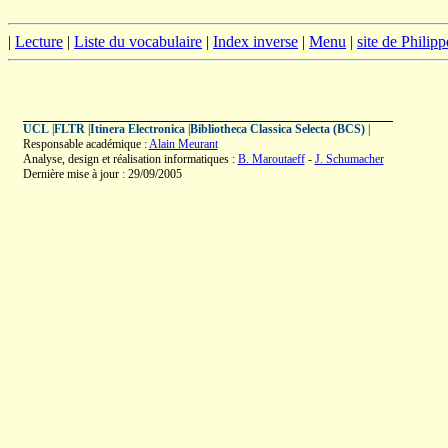
|
Lecture
|
Liste du vocabulaire
|
Index inverse
|
Menu
|
site de Philip
UCL
|
FLTR
|
Itinera Electronica
|
Bibliotheca Classica Selecta (BCS)
|
Responsable académique :
Alain Meurant
Analyse, design et réalisation informatiques :
B. Maroutaeff
-
J. Schumacher
Dernière mise à jour : 29/09/2005