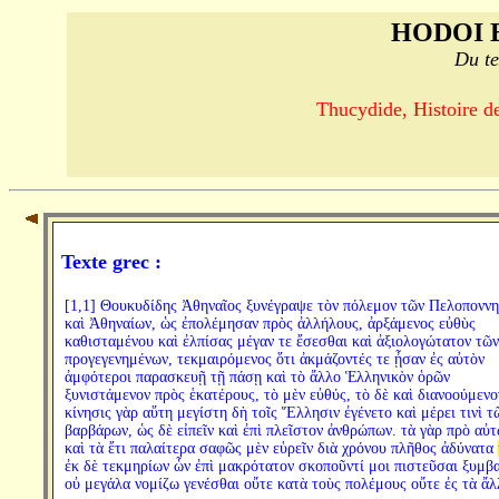
HODOI 
Du te
Thucydide, Histoire de
Texte grec :
[1,1] Θουκυδίδης Ἀθηναῖος ξυνέγραψε τὸν πόλεμον τῶν Πελοπονν
καὶ Ἀθηναίων, ὡς ἐπολέμησαν πρὸς ἀλλήλους, ἀρξάμενος εὐθὺς
καθισταμένου καὶ ἐλπίσας μέγαν τε ἔσεσθαι καὶ ἀξιολογώτατον τῶν
προγεγενημένων, τεκμαιρόμενος ὅτι ἀκμάζοντές τε ᾖσαν ἐς αὐτὸν
ἀμφότεροι παρασκευῇ τῇ πάσῃ καὶ τὸ ἄλλο Ἑλληνικὸν ὁρῶν
ξυνιστάμενον πρὸς ἑκατέρους, τὸ μὲν εὐθύς, τὸ δὲ καὶ διανοούμενο
κίνησις γὰρ αὕτη μεγίστη δὴ τοῖς Ἕλλησιν ἐγένετο καὶ μέρει τινὶ τ
βαρβάρων, ὡς δὲ εἰπεῖν καὶ ἐπὶ πλεῖστον ἀνθρώπων. τὰ γὰρ πρὸ αὐ
καὶ τὰ ἔτι παλαίτερα σαφῶς μὲν εὑρεῖν διὰ χρόνου πλῆθος ἀδύνατα
ἐκ δὲ τεκμηρίων ὧν ἐπὶ μακρότατον σκοποῦντί μοι πιστεῦσαι ξυμβα
οὐ μεγάλα νομίζω γενέσθαι οὔτε κατὰ τοὺς πολέμους οὔτε ἐς τὰ ἄλ