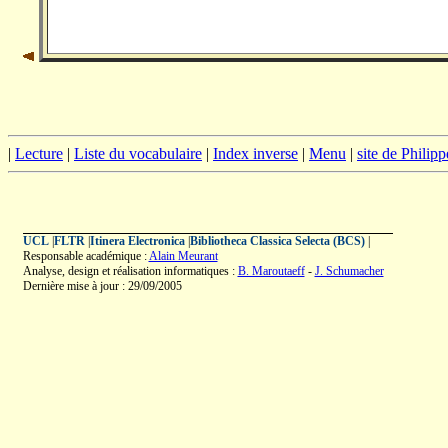
|
Lecture
|
Liste du vocabulaire
|
Index inverse
|
Menu
|
site de Philip
UCL
|
FLTR
|
Itinera Electronica
|
Bibliotheca Classica Selecta (BCS)
|
Responsable académique :
Alain Meurant
Analyse, design et réalisation informatiques :
B. Maroutaeff
-
J. Schumacher
Dernière mise à jour : 29/09/2005