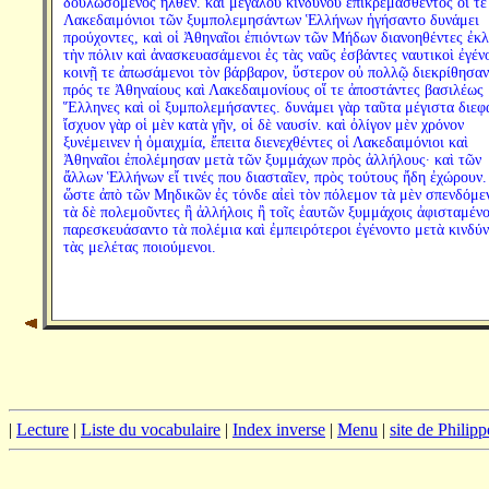
δουλωσόμενος ἦλθεν. καὶ μεγάλου κινδύνου ἐπικρεμασθέντος οἵ τε
Λακεδαιμόνιοι τῶν ξυμπολεμησάντων Ἑλλήνων ἡγήσαντο δυνάμει
προύχοντες, καὶ οἱ Ἀθηναῖοι ἐπιόντων τῶν Μήδων διανοηθέντες ἐκλ
τὴν πόλιν καὶ ἀνασκευασάμενοι ἐς τὰς ναῦς ἐσβάντες ναυτικοὶ ἐγέν
κοινῇ τε ἀπωσάμενοι τὸν βάρβαρον, ὕστερον οὐ πολλῷ διεκρίθησαν
πρός τε Ἀθηναίους καὶ Λακεδαιμονίους οἵ τε ἀποστάντες βασιλέως
Ἕλληνες καὶ οἱ ξυμπολεμήσαντες. δυνάμει γὰρ ταῦτα μέγιστα διεφ
ἴσχυον γὰρ οἱ μὲν κατὰ γῆν, οἱ δὲ ναυσίν. καὶ ὀλίγον μὲν χρόνον
ξυνέμεινεν ἡ ὁμαιχμία, ἔπειτα διενεχθέντες οἱ Λακεδαιμόνιοι καὶ
Ἀθηναῖοι ἐπολέμησαν μετὰ τῶν ξυμμάχων πρὸς ἀλλήλους· καὶ τῶν
ἄλλων Ἑλλήνων εἴ τινές που διασταῖεν, πρὸς τούτους ἤδη ἐχώρουν.
ὥστε ἀπὸ τῶν Μηδικῶν ἐς τόνδε αἰεὶ τὸν πόλεμον τὰ μὲν σπενδόμεν
τὰ δὲ πολεμοῦντες ἢ ἀλλήλοις ἢ τοῖς ἑαυτῶν ξυμμάχοις ἀφισταμένο
παρεσκευάσαντο τὰ πολέμια καὶ ἐμπειρότεροι ἐγένοντο μετὰ κινδύ
τὰς μελέτας ποιούμενοι.
|
Lecture
|
Liste du vocabulaire
|
Index inverse
|
Menu
|
site de Philip