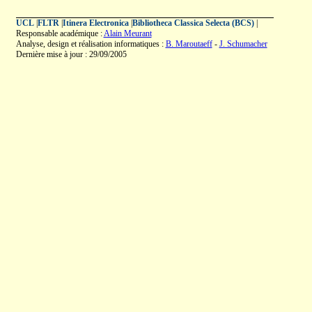
UCL
|
FLTR
|
Itinera Electronica
|
Bibliotheca Classica Selecta (BCS)
|
Responsable académique :
Alain Meurant
Analyse, design et réalisation informatiques :
B. Maroutaeff
-
J. Schumacher
Dernière mise à jour : 29/09/2005