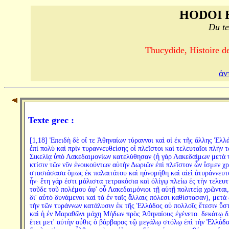
HODOI 
Du te
Thucydide, Histoire de
ἀν
Texte grec :
[1,18] Ἐπειδὴ δὲ οἵ τε Ἀθηναίων τύραννοι καὶ οἱ ἐκ τῆς ἄλλης Ἑλλ
ἐπὶ πολὺ καὶ πρὶν τυραννευθείσης οἱ πλεῖστοι καὶ τελευταῖοι πλὴν τ
Σικελίᾳ ὑπὸ Λακεδαιμονίων κατελύθησαν (ἡ γὰρ Λακεδαίμων μετὰ 
κτίσιν τῶν νῦν ἐνοικούντων αὐτὴν Δωριῶν ἐπὶ πλεῖστον ὧν ἴσμεν χ
στασιάσασα ὅμως ἐκ παλαιτάτου καὶ ηὐνομήθη καὶ αἰεὶ ἀτυράννευτ
ἦν· ἔτη γάρ ἐστι μάλιστα τετρακόσια καὶ ὀλίγῳ πλείω ἐς τὴν τελευτ
τοῦδε τοῦ πολέμου ἀφ' οὗ Λακεδαιμόνιοι τῇ αὐτῇ πολιτείᾳ χρῶνται,
δι' αὐτὸ δυνάμενοι καὶ τὰ ἐν ταῖς ἄλλαις πόλεσι καθίστασαν), μετὰ 
τὴν τῶν τυράννων κατάλυσιν ἐκ τῆς Ἑλλάδος οὐ πολλοῖς ἔτεσιν ὕσ
καὶ ἡ ἐν Μαραθῶνι μάχη Μήδων πρὸς Ἀθηναίους ἐγένετο. δεκάτῳ δ
ἔτει μετ' αὐτὴν αὖθις ὁ βάρβαρος τῷ μεγάλῳ στόλῳ ἐπὶ τὴν Ἑλλάδ