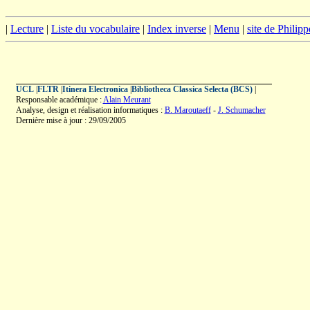
|
Lecture
|
Liste du vocabulaire
|
Index inverse
|
Menu
|
site de Philip
UCL
|
FLTR
|
Itinera Electronica
|
Bibliotheca Classica Selecta (BCS)
|
Responsable académique :
Alain Meurant
Analyse, design et réalisation informatiques :
B. Maroutaeff
-
J. Schumacher
Dernière mise à jour : 29/09/2005