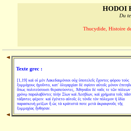
HODOI 
Du te
Thucydide, Histoire de
Texte grec :
[1,19] καὶ οἱ μὲν Λακεδαιμόνιοι οὐχ ὑποτελεῖς ἔχοντες φόρου τοὺς
ξυμμάχους ἡγοῦντο, κατ' ὀλιγαρχίαν δὲ σφίσιν αὐτοῖς μόνον ἐπιτηδ
ὅπως πολιτεύσουσι θεραπεύοντες, Ἀθηναῖοι δὲ ναῦς τε τῶν πόλεων
χρόνῳ παραλαβόντες πλὴν Ξίων καὶ Λεσβίων, καὶ χρήματα τοῖς πᾶσ
τάξαντες φέρειν. καὶ ἐγένετο αὐτοῖς ἐς τόνδε τὸν πόλεμον ἡ ἰδία
παρασκευὴ μείζων ἢ ὡς τὰ κράτιστά ποτε μετὰ ἀκραιφνοῦς τῆς
ξυμμαχίας ἤνθησαν.