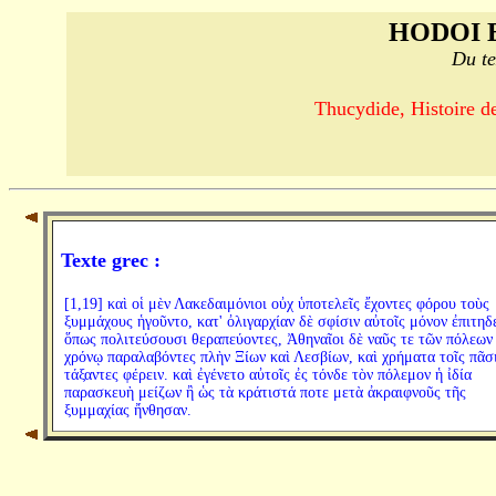
HODOI 
Du te
Thucydide, Histoire de
Texte grec :
[1,19] καὶ οἱ μὲν Λακεδαιμόνιοι οὐχ ὑποτελεῖς ἔχοντες φόρου τοὺς
ξυμμάχους ἡγοῦντο, κατ' ὀλιγαρχίαν δὲ σφίσιν αὐτοῖς μόνον ἐπιτηδ
ὅπως πολιτεύσουσι θεραπεύοντες, Ἀθηναῖοι δὲ ναῦς τε τῶν πόλεων
χρόνῳ παραλαβόντες πλὴν Ξίων καὶ Λεσβίων, καὶ χρήματα τοῖς πᾶσ
τάξαντες φέρειν. καὶ ἐγένετο αὐτοῖς ἐς τόνδε τὸν πόλεμον ἡ ἰδία
παρασκευὴ μείζων ἢ ὡς τὰ κράτιστά ποτε μετὰ ἀκραιφνοῦς τῆς
ξυμμαχίας ἤνθησαν.