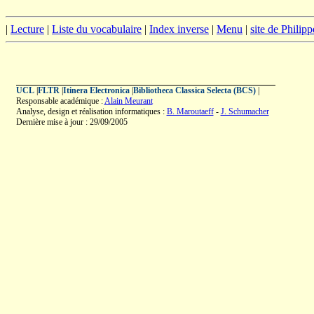
|
Lecture
|
Liste du vocabulaire
|
Index inverse
|
Menu
|
site de Philip
UCL
|
FLTR
|
Itinera Electronica
|
Bibliotheca Classica Selecta (BCS)
|
Responsable académique :
Alain Meurant
Analyse, design et réalisation informatiques :
B. Maroutaeff
-
J. Schumacher
Dernière mise à jour : 29/09/2005