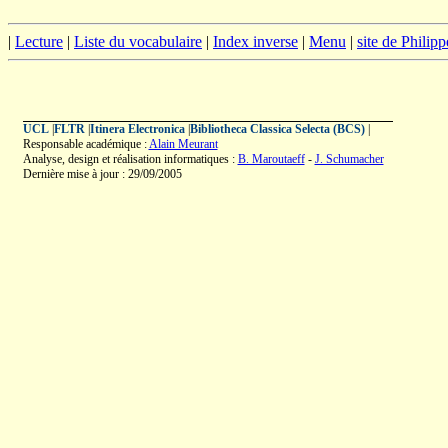
|
Lecture
|
Liste du vocabulaire
|
Index inverse
|
Menu
|
site de Philip
UCL
|
FLTR
|
Itinera Electronica
|
Bibliotheca Classica Selecta (BCS)
|
Responsable académique :
Alain Meurant
Analyse, design et réalisation informatiques :
B. Maroutaeff
-
J. Schumacher
Dernière mise à jour : 29/09/2005