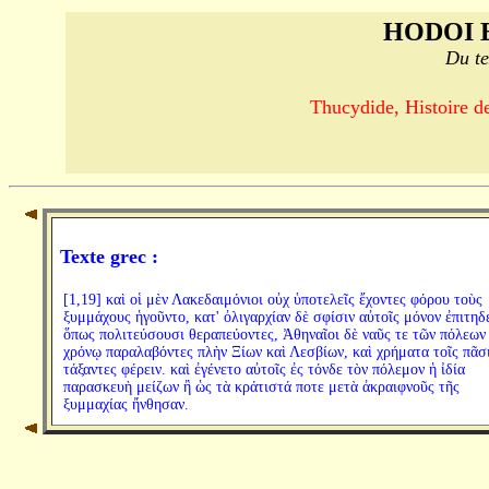
HODOI 
Du te
Thucydide, Histoire de
Texte grec :
[1,19] καὶ οἱ μὲν Λακεδαιμόνιοι οὐχ ὑποτελεῖς ἔχοντες φόρου τοὺς
ξυμμάχους ἡγοῦντο, κατ' ὀλιγαρχίαν δὲ σφίσιν αὐτοῖς μόνον ἐπιτηδ
ὅπως πολιτεύσουσι θεραπεύοντες, Ἀθηναῖοι δὲ ναῦς τε τῶν πόλεων
χρόνῳ παραλαβόντες πλὴν Ξίων καὶ Λεσβίων, καὶ χρήματα τοῖς πᾶσ
τάξαντες φέρειν. καὶ ἐγένετο αὐτοῖς ἐς τόνδε τὸν πόλεμον ἡ ἰδία
παρασκευὴ μείζων ἢ ὡς τὰ κράτιστά ποτε μετὰ ἀκραιφνοῦς τῆς
ξυμμαχίας ἤνθησαν.