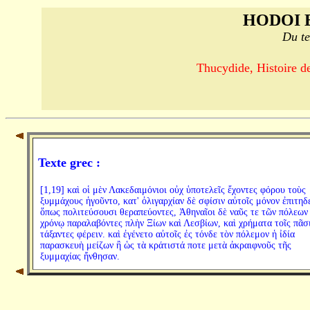
HODOI 
Du te
Thucydide, Histoire de
Texte grec :
[1,19] καὶ οἱ μὲν Λακεδαιμόνιοι οὐχ ὑποτελεῖς ἔχοντες φόρου τοὺς
ξυμμάχους ἡγοῦντο, κατ' ὀλιγαρχίαν δὲ σφίσιν αὐτοῖς μόνον ἐπιτηδ
ὅπως πολιτεύσουσι θεραπεύοντες, Ἀθηναῖοι δὲ ναῦς τε τῶν πόλεων
χρόνῳ παραλαβόντες πλὴν Ξίων καὶ Λεσβίων, καὶ χρήματα τοῖς πᾶσ
τάξαντες φέρειν. καὶ ἐγένετο αὐτοῖς ἐς τόνδε τὸν πόλεμον ἡ ἰδία
παρασκευὴ μείζων ἢ ὡς τὰ κράτιστά ποτε μετὰ ἀκραιφνοῦς τῆς
ξυμμαχίας ἤνθησαν.