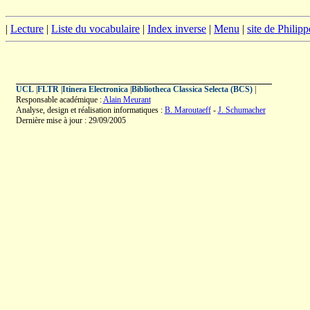
|
Lecture
|
Liste du vocabulaire
|
Index inverse
|
Menu
|
site de Philip
UCL
|
FLTR
|
Itinera Electronica
|
Bibliotheca Classica Selecta (BCS)
|
Responsable académique :
Alain Meurant
Analyse, design et réalisation informatiques :
B. Maroutaeff
-
J. Schumacher
Dernière mise à jour : 29/09/2005