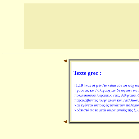
Texte grec :
[1,19] καὶ οἱ μὲν Λακεδαιμόνιοι οὐχ ὑ
ἡγοῦντο, κατ' ὀλιγαρχίαν δὲ σφίσιν αὐ
πολιτεύσουσι θεραπεύοντες, Ἀθηναῖοι 
παραλαβόντες πλὴν Ξίων καὶ Λεσβίων, κ
καὶ ἐγένετο αὐτοῖς ἐς τόνδε τὸν πόλεμο
κράτιστά ποτε μετὰ ἀκραιφνοῦς τῆς ξυ