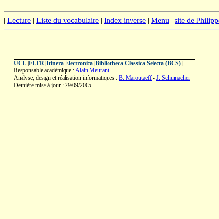
|
Lecture
|
Liste du vocabulaire
|
Index inverse
|
Menu
|
site de Philip
UCL
|
FLTR
|
Itinera Electronica
|
Bibliotheca Classica Selecta (BCS)
|
Responsable académique :
Alain Meurant
Analyse, design et réalisation informatiques :
B. Maroutaeff
-
J. Schumacher
Dernière mise à jour : 29/09/2005