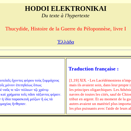
HODOI ELEKTRONIKAI
Du texte à l'hypertexte
Thucydide, Histoire de la Guerre du Péloponnèse, livre I
Ἑλλάδα
Traduction française :
ποτελεῖς ἔχοντες φόρου τοὺς ξυμμάχους
[1,19] XlX. - Les Lacédémoniens n'imposa
τοῖς μόνον ἐπιτηδείως ὅπως
mais ils avaient soin, dans leur propre 
δὲ ναῦς τε τῶν πόλεων τῷ χρόνῳ
les principes oligarchiques. Les Athéni
αὶ χρήματα τοῖς πᾶσι τάξαντες φέρειν.
navres de toutes les cités, sauf de Chio
ν ἡ ἰδία παρασκευὴ μείζων ἢ ὡς τὰ
tribut en argent. Et au moment de la gu
μμαχίας ἤνθησαν.
autres avaient un matériel plus importa
les plus puissants avec l'aide de leurs al