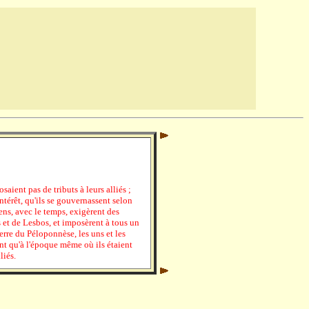
ient pas de tributs à leurs alliés ;
intérêt, qu'ils se gouvernassent selon
ens, avec le temps, exigèrent des
s et de Lesbos, et imposèrent à tous un
erre du Péloponnèse, les uns et les
nt qu'à l'époque même où ils étaient
liés.