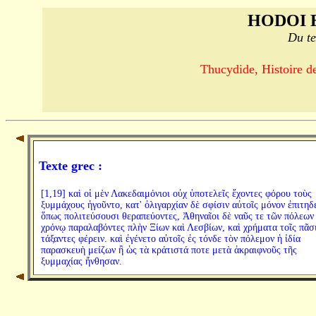
HODOI 
Du te
Thucydide, Histoire de
Texte grec :
[1,19] καὶ οἱ μὲν Λακεδαιμόνιοι οὐχ ὑποτελεῖς ἔχοντες φόρου τοὺς
ξυμμάχους ἡγοῦντο, κατ' ὀλιγαρχίαν δὲ σφίσιν αὐτοῖς μόνον ἐπιτηδ
ὅπως πολιτεύσουσι θεραπεύοντες, Ἀθηναῖοι δὲ ναῦς τε τῶν πόλεων
χρόνῳ παραλαβόντες πλὴν Ξίων καὶ Λεσβίων, καὶ χρήματα τοῖς πᾶσ
τάξαντες φέρειν. καὶ ἐγένετο αὐτοῖς ἐς τόνδε τὸν πόλεμον ἡ ἰδία
παρασκευὴ μείζων ἢ ὡς τὰ κράτιστά ποτε μετὰ ἀκραιφνοῦς τῆς
ξυμμαχίας ἤνθησαν.