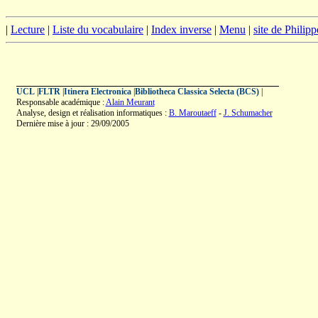
|
Lecture
|
Liste du vocabulaire
|
Index inverse
|
Menu
|
site de Philip
UCL
|
FLTR
|
Itinera Electronica
|
Bibliotheca Classica Selecta (BCS)
|
Responsable académique :
Alain Meurant
Analyse, design et réalisation informatiques :
B. Maroutaeff
-
J. Schumacher
Dernière mise à jour : 29/09/2005