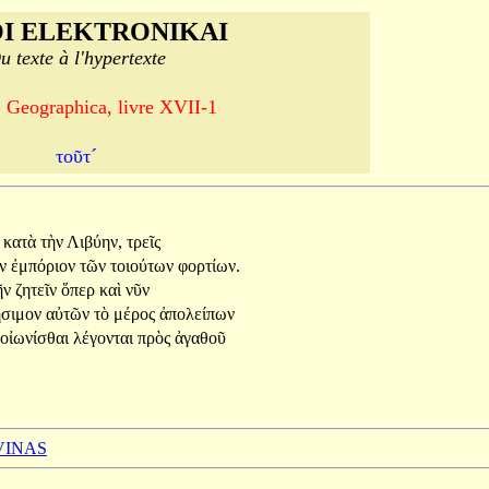
I ELEKTRONIKAI
u texte à l'hypertexte
, Geographica, livre XVII-1
τοῦτ´
ι
κατὰ
τὴν
Λιβύην,
τρεῖς
ιν
ἐμπόριον
τῶν
τοιούτων
φορτίων.
ῆν
ζητεῖν
ὅπερ
καὶ
νῦν
ήσιμον
αὐτῶν
τὸ
μέρος
ἀπολείπων
οἰωνίσθαι
λέγονται
πρὸς
ἀγαθοῦ
 VINAS