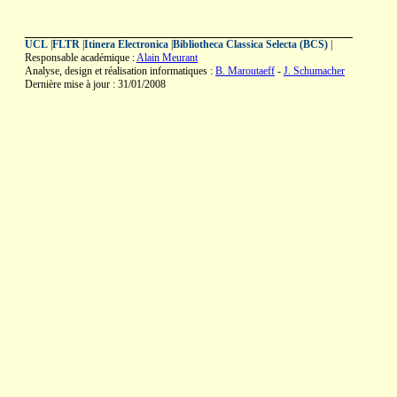
UCL
|
FLTR
|
Itinera Electronica
|
Bibliotheca Classica Selecta (BCS)
|
Responsable académique :
Alain Meurant
Analyse, design et réalisation informatiques :
B. Maroutaeff
-
J. Schumacher
Dernière mise à jour : 31/01/2008