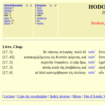
Alphabétiquement
[
«
»
]
Fréquences
[
«
»
]
HODO
τοὔνομα
3
5
τινὸς
τοὐπίσω
1
5
τόποις
D
τοὺς
55
5
τόπους
τοῦτ´ 5
5 τοῦτ´
τοῦτο
21
5
τριάκοντα
τούτοις
10
5
ὑφ´
Strabon
τοῦτον
15
5
χωρίον
Livre, Chap.
[17, 5]
ἂν
νήσους
πελαγίας·
πολὺ
δὲ
τοῦτ´
ἔστ
[17, 45]
κατακομιζόμενος
εἰς
Κοπτὸν
φέρεται,
καὶ
τοῦτ´
ἔστ
[17, 5]
περιττὴν
ἐπιφαίνει.
εἰ
γὰρ
ἄρα,
τοῦτ´
ἐχρ
[17, 3]
αὐτὰς
κατὰ
τὰς
ἀναβάσεις
καὶ
τοῦτ´
οἰκ
[17, 6]
αἱ
ὁδοὶ
κατετμήθησαν
εἰς
πλείους·
τοῦτ´
οὖν
|
Lecture
|
Liste du vocabulaire
|
Index inverse
|
Menu
|
Site d'Agnès