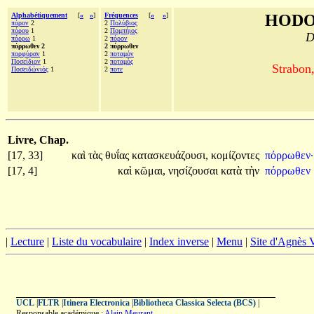
Alphabétiquement
[
«
»
]
Fréquences
[
«
»
]
HODO
πόρον
2
2
Πολύβιος
πόρου
1
2
Πομπήιος
D
πόρρω
1
2
πόρον
πόρρωθεν 2
2 πόρρωθεν
πορφύραν
1
2
ποταμόν
Ποσείδιον
1
2
ποταμὸς
Strabon
Ποσειδώνιός
1
2
ποτε
Livre, Chap.
[17, 33]
καὶ
τὰς
θυΐας
κατασκευάζουσι,
κομίζοντες
πόρρωθεν·
[17, 4]
καὶ
κῶμαι,
νησίζουσαι
κατὰ
τὴν
πόρρωθεν
|
Lecture
|
Liste du vocabulaire
|
Index inverse
|
Menu
|
Site d'Agnès
UCL
|
FLTR
|
Itinera Electronica
|
Bibliotheca Classica Selecta (BCS)
|
Responsable académique :
Alain Meurant