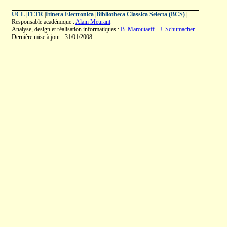
UCL
|
FLTR
|
Itinera Electronica
|
Bibliotheca Classica Selecta (BCS)
|
Responsable académique :
Alain Meurant
Analyse, design et réalisation informatiques :
B. Maroutaeff
-
J. Schumacher
Dernière mise à jour : 31/01/2008