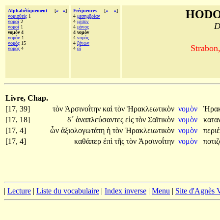
Alphabétiquement
[
«
»
]
Fréquences
[
«
»
]
HODO
νομισθεὶς
1
4
μεσημβρίαν
νομοὶ
2
4
μέσον
D
νομοί
1
4
μόνος
νομὸν 4
4 νομὸν
νομόν
1
4
νομός
νομὸς
15
4
ξένων
Strabon
νομός
4
4
οἵ
Livre, Chap.
[17, 39]
τὸν
Ἀρσινοΐτην
καὶ
τὸν
Ἡρακλεωτικὸν
νομὸν
Ἡρα
[17, 18]
δ´
ἀναπλεύσαντες
εἰς
τὸν
Σαϊτικὸν
νομὸν
κατα
[17, 4]
ὧν
ἀξιολογωτάτη
ἡ
τὸν
Ἡρακλειωτικὸν
νομὸν
περι
[17, 4]
καθάπερ
ἐπὶ
τῆς
τὸν
Ἀρσινοΐτην
νομὸν
ποτι
|
Lecture
|
Liste du vocabulaire
|
Index inverse
|
Menu
|
Site d'Agnès