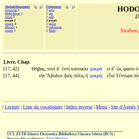
Alphabétiquement
[
«
»
]
Fréquences
[
«
»
]
HODO
μίγνυνται
1
2
μήτε
Μιθριδάτου
1
2
μία
D
μικρὰ
3
2
μιᾶς
μικρά 2
2 μικρά
μικρὸν
8
2
μόρια
Μικρὸν
1
2
μυθεύουσι
Strabon
μικρὸς
1
2
Μυὸς
Livre, Chap.
[17, 42]
Θήβας,
νυνὶ
δ´
ἐστὶ
κατοικία
μικρά·
εἰ
δ´
ὥς
φασιν
ὁ
[17, 44]
τὴν
Ἄβυδον
Διὸς
πόλις
ἡ
μικρά,
εἶτα
Τέντυρα
πό
|
Lecture
|
Liste du vocabulaire
|
Index inverse
|
Menu
|
Site d'Agnès
UCL
|
FLTR
|
Itinera Electronica
|
Bibliotheca Classica Selecta (BCS)
|
Responsable académique :
Alain Meurant