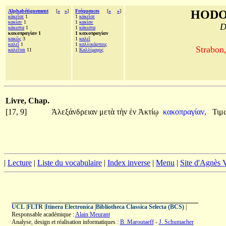
Alphabétiquement
[
«
»
]
Fréquences
[
«
»
]
HODO
κἀκεῖσε
1
1
κἀκεῖσε
κακίαν
1
1
κακίαν
D
κάκιστα
1
1
κάκιστα
κακοπραγίαν 1
1 κακοπραγίαν
κακῶς
3
1
καλεῖ
καλεῖ
1
1
καλλικάρποις
Strabon
καλεῖται
11
1
Καλλίμαχος
Livre, Chap.
[17, 9]
Ἀλεξάνδρειαν
μετὰ
τὴν
ἐν
Ἀκτίῳ
κακοπραγίαν,
Τιμ
|
Lecture
|
Liste du vocabulaire
|
Index inverse
|
Menu
|
Site d'Agnès
UCL
|
FLTR
|
Itinera Electronica
|
Bibliotheca Classica Selecta (BCS)
|
Responsable académique :
Alain Meurant
Analyse, design et réalisation informatiques :
B. Maroutaeff
-
J. Schumacher