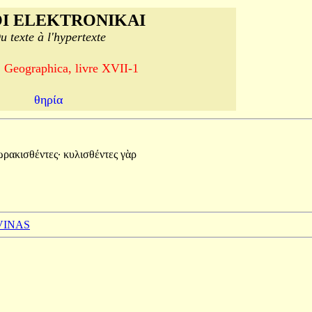
I ELEKTRONIKAI
u texte à l'hypertexte
, Geographica, livre XVII-1
θηρία
ωρακισθέντες·
κυλισθέντες
γὰρ
 VINAS