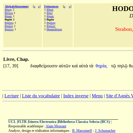
Alphabétiquement
[
«
»
]
Fréquences
[
«
»
]
HODO
θήκης
2
1
θῆκαι
θήλεια
2
1
θήκη
D
θήραν
1
1
θήραν
θηρία 1
1 θηρία
θηρίοις
1
1
θηρίοις
θηρίον
2
1
θηρίων
Strabon
θηρίων
1
1
Θρασυάλκου
Livre, Chap.
[17, 39]
διαφθείρουσιν
αὐτῶν
καὶ
αὐτὰ
τὰ
θηρία,
τῷ
πηλῷ
θ
|
Lecture
|
Liste du vocabulaire
|
Index inverse
|
Menu
|
Site d'Agnès
UCL
|
FLTR
|
Itinera Electronica
|
Bibliotheca Classica Selecta (BCS)
|
Responsable académique :
Alain Meurant
Analyse, design et réalisation informatiques :
B. Maroutaeff
-
J. Schumacher