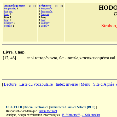
Alphabétiquement
[
«
»
]
Fréquences
[
«
»
]
HODO
θαυμαστῶς
3
1
θαυμαστὴν
θεάμασι
1
1
θαυμαστόν
D
θέαν
2
1
θεάμασι
θέας 1
1 θέας
θεᾶς
1
1
θεᾶς
θέατρον
1
1
θέατρον
Strabon
θεατῶν
1
1
θεατῶν
Livre, Chap.
[17, 46]
περὶ
τετταράκοντα,
θαυμαστῶς
κατεσκευασμέναι
καὶ
|
Lecture
|
Liste du vocabulaire
|
Index inverse
|
Menu
|
Site d'Agnès
UCL
|
FLTR
|
Itinera Electronica
|
Bibliotheca Classica Selecta (BCS)
|
Responsable académique :
Alain Meurant
Analyse, design et réalisation informatiques :
B. Maroutaeff
-
J. Schumacher