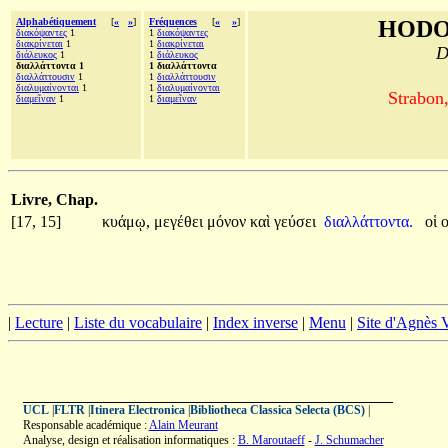
Alphabétiquement
[
«
»
]
Fréquences
[
«
»
]
HODO
διακόψαντες
1
1
διακόψαντες
διακρίνεται
1
1
διακρίνεται
D
διάλευκος
1
1
διάλευκος
διαλλάττοντα 1
1 διαλλάττοντα
διαλλάττουσιν
1
1
διαλλάττουσιν
διαλυμαίνονται
1
1
διαλυμαίνονται
Strabon
διαμεῖναν
1
1
διαμεῖναν
Livre, Chap.
[17, 15]
κυάμῳ,
μεγέθει
μόνον
καὶ
γεύσει
διαλλάττοντα.
οἱ
|
Lecture
|
Liste du vocabulaire
|
Index inverse
|
Menu
|
Site d'Agnès
UCL
|
FLTR
|
Itinera Electronica
|
Bibliotheca Classica Selecta (BCS)
|
Responsable académique :
Alain Meurant
Analyse, design et réalisation informatiques :
B. Maroutaeff
-
J. Schumacher