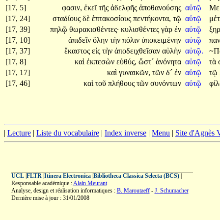
[17, 5]
φασιν,
ἐκεῖ
τῆς
ἀδελφῆς
ἀποθανούσης
αὐτῷ
Με
[17, 24]
σταδίους
δὲ
ἑπτακοσίους
πεντήκοντα,
τῷ
αὐτῷ
μέ
[17, 39]
πηλῷ
θωρακισθέντες·
κυλισθέντες
γὰρ
ἐν
αὐτῷ
ξηρ
[17, 10]
ἀπιδεῖν
ὅλην
τὴν
πόλιν
ὑποκειμένην
αὐτῷ
παν
[17, 37]
ἕκαστος
εἰς
τὴν
ἀποδειχθεῖσαν
αὐλὴν
αὐτῷ.
~Π
[17, 8]
καὶ
ἐκπεσὼν
εὐθύς,
ὥστ´
ἀνόνητα
αὐτῷ
τὰ
[17, 17]
καὶ
γυναικῶν,
τῶν
δ´
ἐν
αὐτῷ
τῷ
[17, 46]
καὶ
τοῦ
πλήθους
τῶν
συνόντων
αὐτῷ
φί
|
Lecture
|
Liste du vocabulaire
|
Index inverse
|
Menu
|
Site d'Agnès
UCL
|
FLTR
|
Itinera Electronica
|
Bibliotheca Classica Selecta (BCS)
|
Responsable académique :
Alain Meurant
Analyse, design et réalisation informatiques :
B. Maroutaeff
-
J. Schumacher
Dernière mise à jour : 31/01/2008