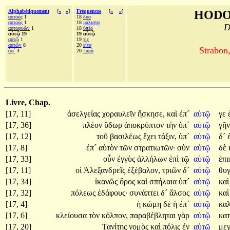
Alphabétiquement
[
«
»
]
Fréquences
[
«
»
]
HODO
αὐτούς
1
18
δύο
αὑτοὺς
1
18
μάλιστα
D
αὐτοφυῶν
1
18
ὑπὲρ
αὐτῷ 19
19 αὐτῷ
αὑτῷ
1
19
τις
αὐτῶν
8
20
εἶτα
Strabon
ἀφ´
4
20
παρὰ
Livre, Chap.
[17, 11]
ἀσελγείας
χοραυλεῖν
ἤσκησε,
καὶ
ἐπ´
αὐτῷ
γε
[17, 36]
πλέον
ὕδωρ
ἀποκρύπτον
τὴν
ὑπ´
αὐτῷ
γῆν
[17, 12]
τοῦ
βασιλέως
ἔχει
τάξιν,
ὑπ´
αὐτῷ
δ´
[17, 8]
ἐπ´
αὐτὸν
τῶν
στρατιωτῶν·
σὺν
αὐτῷ
δὲ
[17, 33]
οὖν
ἐγγὺς
ἀλλήλων
ἐπὶ
τῷ
αὐτῷ
ἐπι
[17, 11]
οἱ
Ἀλεξανδρεῖς
ἐξέβαλον,
τριῶν
δ´
αὐτῷ
θυ
[17, 34]
ἱκανῶς
ὄρος
καὶ
σπήλαια
ὑπ´
αὐτῷ
κα
[17, 32]
πόλεως
ἐδάφους·
συνάπτει
δ´
ἄλσος
αὐτῷ
κα
[17, 4]
ἡ
κώμη
δὲ
ἡ
ἐπ´
αὐτῷ
καλ
[17, 6]
κλείουσα
τὸν
κόλπον,
παραβέβληται
γὰρ
αὐτῷ
κα
[17, 20]
Τανίτης
νομὸς
καὶ
πόλις
ἐν
αὐτῷ
με