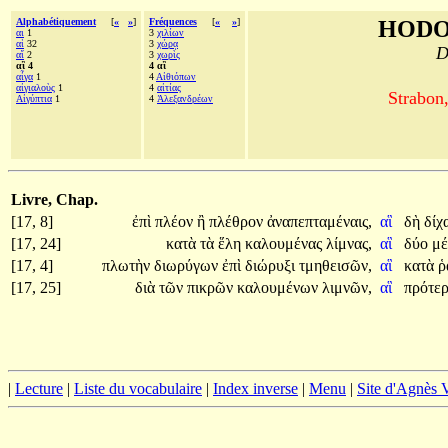
Alphabétiquement
[
«
»
]
Fréquences
[
«
»
]
HODO
αι
1
3
χιλίων
αἱ
32
3
χώρᾳ
D
αἵ
2
3
χωρὶς
αἳ 4
4 αἳ
αἶγα
1
4
Αἰθιόπων
αἰγιαλοὺς
1
4
αἰτίας
Strabon
Αἰγύπτια
1
4
Ἀλεξανδρέων
Livre, Chap.
[17, 8]
ἐπὶ
πλέον
ἢ
πλέθρον
ἀναπεπταμέναις,
αἳ
δὴ
δίχ
[17, 24]
κατὰ
τὰ
ἕλη
καλουμένας
λίμνας,
αἳ
δύο
μ
[17, 4]
πλωτὴν
διωρύγων
ἐπὶ
διώρυξι
τμηθεισῶν,
αἳ
κατὰ
ῥ
[17, 25]
διὰ
τῶν
πικρῶν
καλουμένων
λιμνῶν,
αἳ
πρότε
|
Lecture
|
Liste du vocabulaire
|
Index inverse
|
Menu
|
Site d'Agnès