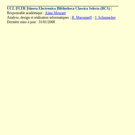
UCL
|
FLTR
|
Itinera Electronica
|
Bibliotheca Classica Selecta (BCS)
|
Responsable académique :
Alain Meurant
Analyse, design et réalisation informatiques :
B. Maroutaeff
-
J. Schumacher
Dernière mise à jour : 31/01/2008