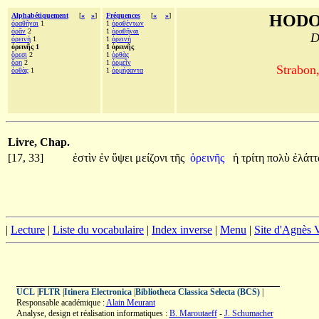
Alphabétiquement
[
«
»
]
Fréquences
[
«
»
]
HODO
ὁραθῆναι
1
1
ὁραθέντων
ὁρᾶν
2
1
ὁραθῆναι
D
ὀρεινή
1
1
ὀρεινή
ὀρεινῆς 1
1 ὀρεινῆς
ὄρεσι
2
1
ὀρθὰς
ὄρη
2
1
ὁρμεῖν
Strabon
ὀρθὰς
1
1
ὁρμήσαντα
Livre, Chap.
[17, 33]
ἐστὶν
ἐν
ὕψει
μείζονι
τῆς
ὀρεινῆς
ἡ
τρίτη
πολὺ
ἐλάτ
|
Lecture
|
Liste du vocabulaire
|
Index inverse
|
Menu
|
Site d'Agnès
UCL
|
FLTR
|
Itinera Electronica
|
Bibliotheca Classica Selecta (BCS)
|
Responsable académique :
Alain Meurant
Analyse, design et réalisation informatiques :
B. Maroutaeff
-
J. Schumacher