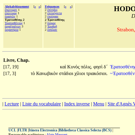
Alphabétiquement
[
«
»
]
Fréquences
[
«
»
]
HODO
ἐπώνυμον
1
2
ἐπίτηδες
ἐπώνυμος
1
2
ἐπιτρέχοντα
D
ἐραστῶν
1
2
ἐποίησαν
Ἐρατοσθένης 2
2 Ἐρατοσθένης
Ἐρατοσθένους
1
2
ἔρημος
ἐργαζομένων
3
2
Ἐρυθρᾷ
Strabon
ἐργαστήρια
1
2
ἑσπέραν
Livre, Chap.
[17, 19]
καὶ
Κυνὸς
πόλις.
φησὶ
δ´
Ἐρατοσθένη
[17, 3]
τὸ
Κανωβικὸν
στάδιοι
χίλιοι
τριακόσιοι.
~Ἐρατοσθέ
|
Lecture
|
Liste du vocabulaire
|
Index inverse
|
Menu
|
Site d'Agnès
UCL
|
FLTR
|
Itinera Electronica
|
Bibliotheca Classica Selecta (BCS)
|
Responsable académique :
Alain Meurant