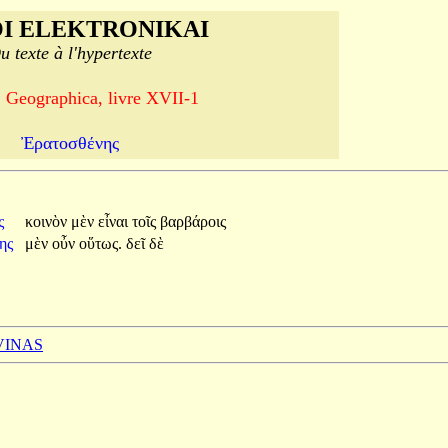
I ELEKTRONIKAI
u texte à l'hypertexte
, Geographica, livre XVII-1
Ἐρατοσθένης
ς
κοινὸν
μὲν
εἶναι
τοῖς
βαρβάροις
νης
μὲν
οὖν
οὕτως.
δεῖ
δὲ
 VINAS