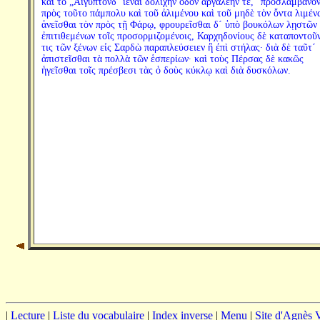
καὶ τὸ „Αἴγυπτόνδ´ ἰέναι δολιχὴν ὁδὸν ἀργαλέην τε,“ προσλαμβάνο
πρὸς τοῦτο πάμπολυ καὶ τοῦ ἀλιμένου καὶ τοῦ μηδὲ τὸν ὄντα λιμέν
ἀνεῖσθαι τὸν πρὸς τῇ Φάρῳ, φρουρεῖσθαι δ´ ὑπὸ βουκόλων λῃστῶν
ἐπιτιθεμένων τοῖς προσορμιζομένοις, Καρχηδονίους δὲ καταποντοῦν
τις τῶν ξένων εἰς Σαρδὼ παραπλεύσειεν ἢ ἐπὶ στήλας· διὰ δὲ ταῦτ´
ἀπιστεῖσθαι τὰ πολλὰ τῶν ἑσπερίων· καὶ τοὺς Πέρσας δὲ κακῶς
ἡγεῖσθαι τοῖς πρέσβεσι τὰς ὁ δοὺς κύκλῳ καὶ διὰ δυσκόλων.
|
Lecture
|
Liste du vocabulaire
|
Index inverse
|
Menu
|
Site d'Agnès