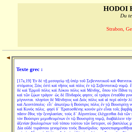
HODOI 
Du te
Strabon, Ge
Texte grec :
[17a,19] Ἐν δὲ τῇ μεσογείῳ τῇ ὑπὲρ τοῦ Σεβεννυτικοῦ καὶ Φατνιτι
στόματος Ξόις ἐστὶ καὶ νῆσος καὶ πόλις ἐν τῷ Σεβεννυτικῷ νομῷ. ἔ
δὲ καὶ Ἑρμοῦ πόλις καὶ Λύκου πόλις καὶ Μένδης, ὅπου τὸν Πᾶνα τ
καὶ τῶν ζῴων τράγον· ὡς δὲ Πίνδαρός φησιν, οἱ τράγοι ἐνταῦθα γυν
μίγνυνται. πλησίον δὲ Μένδητος καὶ Διὸς πόλις καὶ αἱ περὶ αὐτὴν λί
καὶ Λεοντόπολις· εἶτ´ ἀπωτέρω ἡ Βούσιρις πόλις ἐν τῷ Βουσιρίτῃ 
καὶ Κυνὸς πόλις. φησὶ δ´ Ἐρατοσθένης κοινὸν μὲν εἶναι τοῖς βαρβά
πᾶσιν ἔθος τὴν ξενηλασίαν, τοὺς δ´ Αἰγυπτίους ἐλέγχεσθαι διὰ τῶν 
τὸν Βούσιριν μεμυθευμένων ἐν τῷ Βουσιρίτῃ νομῷ, διαβάλλειν τὴν
ἀξενίαν βουλομένων τοῦ τόπου τούτου τῶν ὕστερον, οὐ βασιλέως 
Δία οὐδὲ τυράννου γενομένου τινὸς Βουσίριδος· προσεπιφημισθῆνα