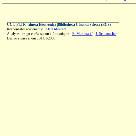
UCL
|
FLTR
|
Itinera Electronica
|
Bibliotheca Classica Selecta (BCS)
|
Responsable académique :
Alain Meurant
Analyse, design et réalisation informatiques :
B. Maroutaeff
-
J. Schumacher
Dernière mise à jour : 31/01/2008