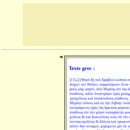
Texte grec :
[17a,2] Φησὶ δὴ τοῦ Ἀραβίου κόλπου π
διέχειν τὸν Νεῖλον, παραπλήσιον ὄντα
ῥυεὶς γάρ, φησίν, ἀπὸ Μερόης ἐπὶ τὰς 
σταδίους, πάλιν ἀναστρέφει πρὸς μεσημ
τρισχιλίους καὶ ἑπτακοσίους σταδίους, 
Μερόην τόποις καὶ εἰς τὴν Λιβύην πολ
ποιησάμενος πρὸς τὰς ἄρκτους φέρεται 
σταδίους ἐπὶ τὸν μέγαν καταράκτην μι
χιλίους δὲ καὶ διακοσίους τοὺς ἐπὶ τὸν
πεντακισχιλίους δὲ ἄλλους καὶ τριακοσί
αὐτὸν δύο ποταμοί, φερόμενοι μὲν ἔκ τ