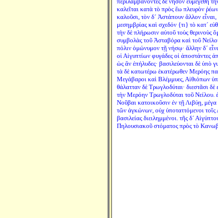
περιλαμβάνοντες δὲ νῆσον εὐμεγέθη τ
καλεῖται κατὰ τὸ πρὸς ἕω πλευρὸν ῥέων
καλοῦσι, τὸν δ´ Ἀστάπουν ἄλλον εἶναι,
μεσημβρίας καὶ σχεδόν {τι} τὸ κατ´ εὐ
τὴν δὲ πλήρωσιν αὐτοῦ τοὺς θερινοὺς ὄ
συμβολὰς τοῦ Ἀσταβόρα καὶ τοῦ Νείλου
πόλιν ὁμώνυμον τῇ νήσῳ· ἄλλην δ´ εἶν
οἱ Αἰγυπτίων φυγάδες οἱ ἀποστάντες ἀπ
ὡς ἂν ἐπήλυδες· βασιλεύονται δὲ ὑπὸ γ
τὰ δὲ κατωτέρω ἑκατέρωθεν Μερόης πα
Μεγάβαροι καὶ Βλέμμυες, Αἰθιόπων ὑπα
θάλατταν δὲ Τρωγλοδύται· διεστᾶσι δὲ 
τὴν Μερόην Τρωγλοδύται τοῦ Νείλου. ἐ
Νοῦβαι κατοικοῦσιν ἐν τῇ Λιβύῃ, μέγα
τῶν ἀγκώνων, οὐχ ὑποταττόμενοι τοῖς Α
βασιλείας διειλημμένοι. τῆς δ´ Αἰγύπτο
Πηλουσιακοῦ στόματος πρὸς τὸ Κανωβικ