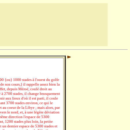
900 {ou} 1000 stades à l'ouest du golfe
de son cours,} il rappelle assez bien la
ffet, depuis Méroé, coulé droit au
ué à 2700 stades, il change brusquement
ir aux lieux d'où il est parti, il coule
dant 3700 stades environ, ce qui le
 au coeur de la Libye ; mais alors, par
vers le nord, et, à une légère déviation
 même direction l'espace de 5300
int, 1200 stades plus loin, la petite
it un dernier espace de 5300 stades et