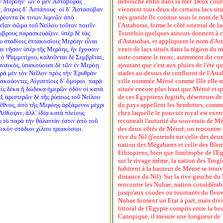
ὴν Μερόην· ὧν ὁ μὲν Ἀσταβόρας
débouche enfin dans la mer. Deux cours d
, ἅτερος δ´ Ἀστάπους· οἱ δ´ Ἀστασόβαν
viennent tous deux de certains lacs situ
 ῥέοντα ἔκ τινων λιμνῶν ἀπὸ
très grande île connue sous le nom de M
θεῖαν σῶμα τοῦ Νείλου τοῦτον ποιεῖν·
l'Astaboras, forme le côté oriental de lad
μβρους παρασκευάζειν. ὑπὲρ δὲ τὰς
Toutefois quelques auteurs donnent à c
 σταδίοις ἑπτακοσίοις Μερόην εἶναι
d'Astasobas, et appliquent le nom d'Asta
αι νῆσον ὑπὲρ τῆς Μερόης, ἣν ἔχουσιν
venir de lacs situés dans la région du m
ὸ Ψαμμιτίχου, καλοῦνται δὲ Σεμβρῖται,
sorte comme le tronc, autrement dit com
υναικός, ὑπακούουσι δὲ τῶν ἐν Μερόῃ.
ajoutant que c'est aux pluies de l'été qu
ρὰ μὲν τὸν Νεῖλον πρὸς τὴν Ἐρυθρὰν
stades au-dessus du confluent de l'Asta
κούοντες, Αἰγυπτίοις δ´ ὅμοροι· παρὰ
ville nommée Méroé comme l'île elle-mêm
εἰς δέκα ἢ δώδεκα ἡμερῶν ὁδὸν οἱ κατὰ
située encore plus haut que Méroé et qu
ξ ἀριστερῶν δὲ τῆς ῥύσεως τοῦ Νείλου
de ces Egyptiens fugitifs, déserteurs d
 ἔθνος, ἀπὸ τῆς Μερόης ἀρξάμενοι μέχρι
du pays appellent les Sembrites, comme 
ἰθίοψιν, ἀλλ´ ἰδίᾳ κατὰ πλείους
chez laquelle le pouvoir royal est exe
υ τὸ παρὰ τὴν θάλαττάν ἐστιν ἀπὸ τοῦ
reconnaît l'autorité du souverain de Mé
ὸν στάδιοι χίλιοι τριακόσιοι.
des deux côtés de Méroé, on rencontre di
rive du Nil (j'entends sur celle des deux
nation des Mégabares et celle des Blemm
Ethiopiens, bien que limitrophe de l'Eg
sur le rivage même, la nation des Trog
habitent à la hauteur de Méroé se trou
distance du Nil). Sur la rive gauche du 
rencontre les Nubae, nation considérab
jusqu'aux coudes ou tournants du fleuv
Nubae forment un Etat à part, mais div
littoral de l'Egypte compris entre la b
Canopique, il mesure une longueur de 