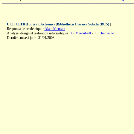
UCL
|
FLTR
|
Itinera Electronica
|
Bibliotheca Classica Selecta (BCS)
|
Responsable académique :
Alain Meurant
Analyse, design et réalisation informatiques :
B. Maroutaeff
-
J. Schumacher
Dernière mise à jour : 31/01/2008