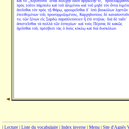
καὶ τὸ „Αἴγυπτόνδ´ ἰέναι δολιχὴν ὁδὸν ἀργαλέην τε,“ προσλαμβάνο
πρὸς τοῦτο πάμπολυ καὶ τοῦ ἀλιμένου καὶ τοῦ μηδὲ τὸν ὄντα λιμέν
ἀνεῖσθαι τὸν πρὸς τῇ Φάρῳ, φρουρεῖσθαι δ´ ὑπὸ βουκόλων λῃστῶν
ἐπιτιθεμένων τοῖς προσορμιζομένοις, Καρχηδονίους δὲ καταποντοῦν
τις τῶν ξένων εἰς Σαρδὼ παραπλεύσειεν ἢ ἐπὶ στήλας· διὰ δὲ ταῦτ´
ἀπιστεῖσθαι τὰ πολλὰ τῶν ἑσπερίων· καὶ τοὺς Πέρσας δὲ κακῶς
ἡγεῖσθαι τοῖς πρέσβεσι τὰς ὁ δοὺς κύκλῳ καὶ διὰ δυσκόλων.
|
Lecture
|
Liste du vocabulaire
|
Index inverse
|
Menu
|
Site d'Agnès