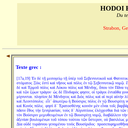
HODOI 
Du te
Strabon, Ge
Texte grec :
[17a,19] Ἐν δὲ τῇ μεσογείῳ τῇ ὑπὲρ τοῦ Σεβεννυτικοῦ καὶ Φατνιτι
στόματος Ξόις ἐστὶ καὶ νῆσος καὶ πόλις ἐν τῷ Σεβεννυτικῷ νομῷ. ἔ
δὲ καὶ Ἑρμοῦ πόλις καὶ Λύκου πόλις καὶ Μένδης, ὅπου τὸν Πᾶνα τ
καὶ τῶν ζῴων τράγον· ὡς δὲ Πίνδαρός φησιν, οἱ τράγοι ἐνταῦθα γυν
μίγνυνται. πλησίον δὲ Μένδητος καὶ Διὸς πόλις καὶ αἱ περὶ αὐτὴν λί
καὶ Λεοντόπολις· εἶτ´ ἀπωτέρω ἡ Βούσιρις πόλις ἐν τῷ Βουσιρίτῃ 
καὶ Κυνὸς πόλις. φησὶ δ´ Ἐρατοσθένης κοινὸν μὲν εἶναι τοῖς βαρβά
πᾶσιν ἔθος τὴν ξενηλασίαν, τοὺς δ´ Αἰγυπτίους ἐλέγχεσθαι διὰ τῶν 
τὸν Βούσιριν μεμυθευμένων ἐν τῷ Βουσιρίτῃ νομῷ, διαβάλλειν τὴν
ἀξενίαν βουλομένων τοῦ τόπου τούτου τῶν ὕστερον, οὐ βασιλέως 
Δία οὐδὲ τυράννου γενομένου τινὸς Βουσίριδος· προσεπιφημισθῆνα