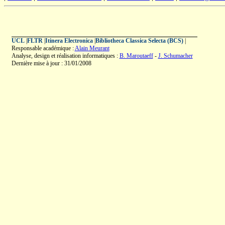
UCL
|
FLTR
|
Itinera Electronica
|
Bibliotheca Classica Selecta (BCS)
|
Responsable académique :
Alain Meurant
Analyse, design et réalisation informatiques :
B. Maroutaeff
-
J. Schumacher
Dernière mise à jour : 31/01/2008