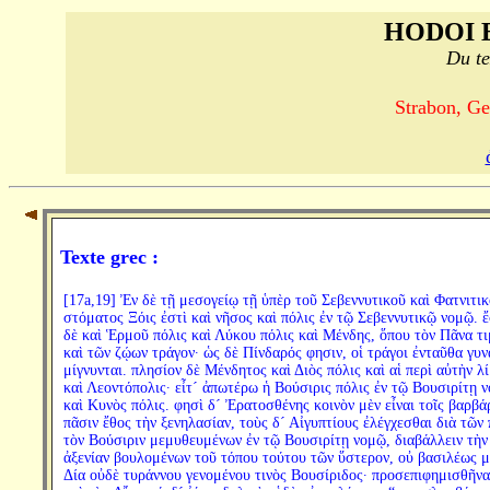
HODOI 
Du te
Strabon, Ge
Texte grec :
[17a,19] Ἐν δὲ τῇ μεσογείῳ τῇ ὑπὲρ τοῦ Σεβεννυτικοῦ καὶ Φατνιτι
στόματος Ξόις ἐστὶ καὶ νῆσος καὶ πόλις ἐν τῷ Σεβεννυτικῷ νομῷ. ἔ
δὲ καὶ Ἑρμοῦ πόλις καὶ Λύκου πόλις καὶ Μένδης, ὅπου τὸν Πᾶνα τ
καὶ τῶν ζῴων τράγον· ὡς δὲ Πίνδαρός φησιν, οἱ τράγοι ἐνταῦθα γυν
μίγνυνται. πλησίον δὲ Μένδητος καὶ Διὸς πόλις καὶ αἱ περὶ αὐτὴν λί
καὶ Λεοντόπολις· εἶτ´ ἀπωτέρω ἡ Βούσιρις πόλις ἐν τῷ Βουσιρίτῃ 
καὶ Κυνὸς πόλις. φησὶ δ´ Ἐρατοσθένης κοινὸν μὲν εἶναι τοῖς βαρβά
πᾶσιν ἔθος τὴν ξενηλασίαν, τοὺς δ´ Αἰγυπτίους ἐλέγχεσθαι διὰ τῶν 
τὸν Βούσιριν μεμυθευμένων ἐν τῷ Βουσιρίτῃ νομῷ, διαβάλλειν τὴν
ἀξενίαν βουλομένων τοῦ τόπου τούτου τῶν ὕστερον, οὐ βασιλέως 
Δία οὐδὲ τυράννου γενομένου τινὸς Βουσίριδος· προσεπιφημισθῆνα