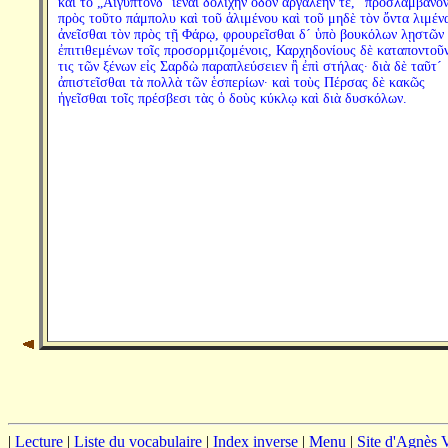
καὶ τὸ „Αἴγυπτόνδ´ ἰέναι δολιχὴν ὁδὸν ἀργαλέην τε,“ προσλαμβάνο
πρὸς τοῦτο πάμπολυ καὶ τοῦ ἀλιμένου καὶ τοῦ μηδὲ τὸν ὄντα λιμέν
ἀνεῖσθαι τὸν πρὸς τῇ Φάρῳ, φρουρεῖσθαι δ´ ὑπὸ βουκόλων λῃστῶν
ἐπιτιθεμένων τοῖς προσορμιζομένοις, Καρχηδονίους δὲ καταποντοῦν
τις τῶν ξένων εἰς Σαρδὼ παραπλεύσειεν ἢ ἐπὶ στήλας· διὰ δὲ ταῦτ´
ἀπιστεῖσθαι τὰ πολλὰ τῶν ἑσπερίων· καὶ τοὺς Πέρσας δὲ κακῶς
ἡγεῖσθαι τοῖς πρέσβεσι τὰς ὁ δοὺς κύκλῳ καὶ διὰ δυσκόλων.
|
Lecture
|
Liste du vocabulaire
|
Index inverse
|
Menu
|
Site d'Agnès