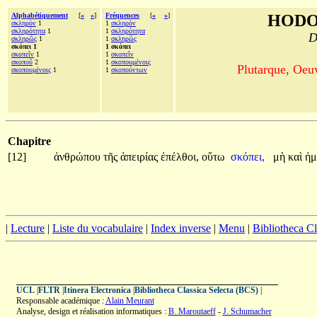
Alphabétiquement
[
«
»
]
Fréquences
[
«
»
]
HODO
σκληρὸν
1
1
σκληρὸν
σκληρότητα
1
1
σκληρότητα
D
σκληρῶς
1
1
σκληρῶς
σκόπει 1
1 σκόπει
σκοπεῖν
1
1
σκοπεῖν
σκοποῦ
2
1
σκοπουμένοις
Plutarque, Oeu
σκοπουμένοις
1
1
σκοπούντων
Chapitre
[12]
ἀνθρώπου
τῆς
ἀπειρίας
ἐπέλθοι,
οὕτω
σκόπει,
μὴ
καὶ
ἡμ
|
Lecture
|
Liste du vocabulaire
|
Index inverse
|
Menu
|
Bibliotheca C
UCL
|
FLTR
|
Itinera Electronica
|
Bibliotheca Classica Selecta (BCS)
|
Responsable académique :
Alain Meurant
Analyse, design et réalisation informatiques :
B. Maroutaeff
-
J. Schumacher