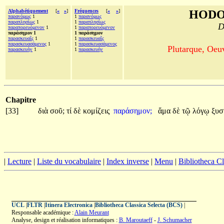
Alphabétiquement
[
«
»
]
Fréquences
[
«
»
]
HODO
παρανόμως
1
1
παρανόμως
παραπλησίως
1
1
παραπλησίως
D
παραπορευόμενον
1
1
παραπορευόμενον
παράσημον 1
1 παράσημον
παρασκευαῖς
1
1
παρασκευαῖς
παρασκευασάμενος
1
1
παρασκευασάμενος
Plutarque, Oeu
παρασκευὴν
1
1
παρασκευὴν
Chapitre
[33]
διὰ
σοῦ;
τί
δὲ
κομίζεις
παράσημον;
ἅμα
δὲ
τῷ
λόγῳ
ξυσ
|
Lecture
|
Liste du vocabulaire
|
Index inverse
|
Menu
|
Bibliotheca C
UCL
|
FLTR
|
Itinera Electronica
|
Bibliotheca Classica Selecta (BCS)
|
Responsable académique :
Alain Meurant
Analyse, design et réalisation informatiques :
B. Maroutaeff
-
J. Schumacher