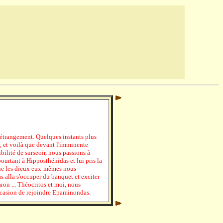
 étrangement. Quelques instants plus
, et voilà que devant l'imminente
ilité de surseoir, nous passions à
 pourtant à Hipposthénidas et lui pris la
que les dieux eux-mêmes nous
as alla s'occuper du banquet et exciter
aron ... Théocritos et moi, nous
ccasion de rejoindre Epaminondas.