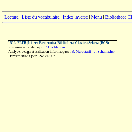
|
Lecture
|
Liste du vocabulaire
|
Index inverse
|
Menu
|
Bibliotheca C
UCL
|
FLTR
|
Itinera Electronica
|
Bibliotheca Classica Selecta (BCS)
|
Responsable académique :
Alain Meurant
Analyse, design et réalisation informatiques :
B. Maroutaeff
-
J. Schumacher
Dernière mise à jour : 24/08/2005