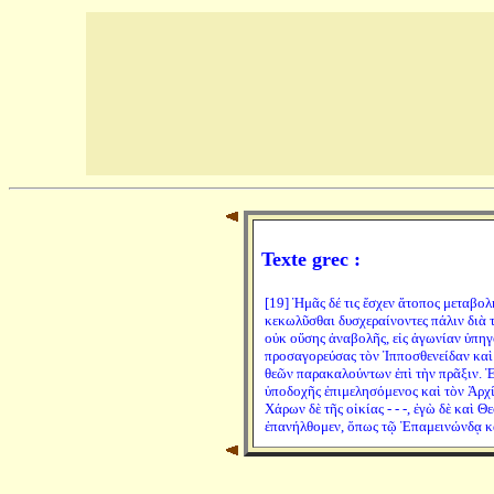
Texte grec :
[19] Ἡμᾶς δέ τις ἔσχεν ἄτοπος μεταβολ
κεκωλῦσθαι δυσχεραίνοντες πάλιν διὰ τ
οὐκ οὔσης ἀναβολῆς, εἰς ἀγωνίαν ὑπηγ
προσαγορεύσας τὸν Ἱπποσθενείδαν καὶ
θεῶν παρακαλούντων ἐπὶ τὴν πρᾶξιν. Ἐ
ὑποδοχῆς ἐπιμελησόμενος καὶ τὸν Ἀρχία
Χάρων δὲ τῆς οἰκίας - - -, ἐγὼ δὲ καὶ 
ἐπανήλθομεν, ὅπως τῷ Ἐπαμεινώνδᾳ κα