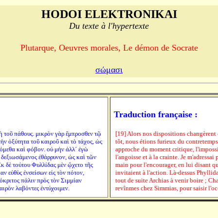
HODOI ELEKTRONIKAI
Du texte à l'hypertexte
Plutarque, Oeuvres morales, Le démon de Socrate
σώμασι
Traduction française :
ὴ τοῦ πάθους. μικρὸν γὰρ ἔμπροσθεν τῷ
[19] Alors nos dispositions changèrent
ὴν ὀξύτητα τοῦ καιροῦ καὶ τὸ τάχος, ὡς
tôt, nous étions furieux du contretemps
όμεθα καὶ φόβον. οὐ μὴν ἀλλ´ ἐγὼ
approche du moment critique, l'impossib
 δεξιωσάμενος ἐθάρρυνον, ὡς καὶ τῶν
l'angoisse et à la crainte. Je m'adressai
κ δὲ τούτου Φυλλίδας μὲν ᾤχετο τῆς
main pour l'encourager, en lui disant 
ν εὐθὺς ἐνσείσων εἰς τὸν πότον,
invitaient à l'action. Là-dessus Phyllid
Θεόκριτος πάλιν πρὸς τὸν Σιμμίαν
tout de suite Archias à venir boire ; Ch
ιρὸν λαβόντες ἐντύχοιμεν.
revînmes chez Simmias, pour saisir l'o