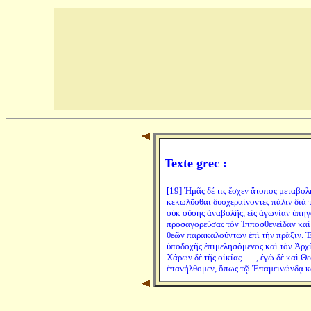
Texte grec :
[19] Ἡμᾶς δέ τις ἔσχεν ἄτοπος μεταβολ
κεκωλῦσθαι δυσχεραίνοντες πάλιν διὰ τ
οὐκ οὔσης ἀναβολῆς, εἰς ἀγωνίαν ὑπηγ
προσαγορεύσας τὸν Ἱπποσθενείδαν καὶ
θεῶν παρακαλούντων ἐπὶ τὴν πρᾶξιν. Ἐ
ὑποδοχῆς ἐπιμελησόμενος καὶ τὸν Ἀρχία
Χάρων δὲ τῆς οἰκίας - - -, ἐγὼ δὲ καὶ 
ἐπανήλθομεν, ὅπως τῷ Ἐπαμεινώνδᾳ κα