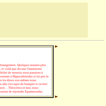
 étrangement. Quelques instants plus
, et voilà que devant l'imminente
ilité de surseoir, nous passions à
 pourtant à Hipposthénidas et lui pris la
que les dieux eux-mêmes nous
as alla s'occuper du banquet et exciter
aron ... Théocritos et moi, nous
ccasion de rejoindre Epaminondas.