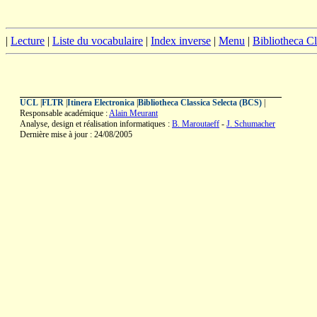
|
Lecture
|
Liste du vocabulaire
|
Index inverse
|
Menu
|
Bibliotheca C
UCL
|
FLTR
|
Itinera Electronica
|
Bibliotheca Classica Selecta (BCS)
|
Responsable académique :
Alain Meurant
Analyse, design et réalisation informatiques :
B. Maroutaeff
-
J. Schumacher
Dernière mise à jour : 24/08/2005