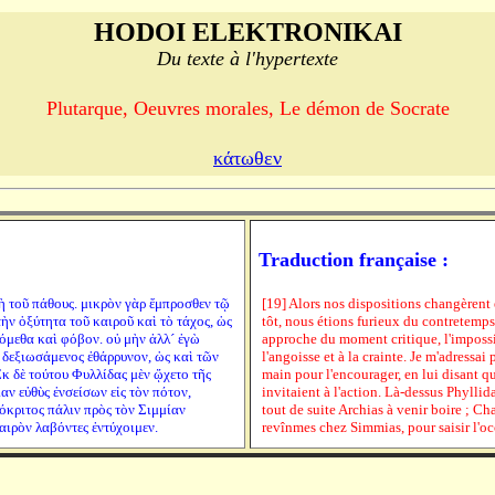
HODOI ELEKTRONIKAI
Du texte à l'hypertexte
Plutarque, Oeuvres morales, Le démon de Socrate
κάτωθεν
Traduction française :
ὴ τοῦ πάθους. μικρὸν γὰρ ἔμπροσθεν τῷ
[19] Alors nos dispositions changèrent
ὴν ὀξύτητα τοῦ καιροῦ καὶ τὸ τάχος, ὡς
tôt, nous étions furieux du contretemps
όμεθα καὶ φόβον. οὐ μὴν ἀλλ´ ἐγὼ
approche du moment critique, l'impossib
 δεξιωσάμενος ἐθάρρυνον, ὡς καὶ τῶν
l'angoisse et à la crainte. Je m'adressai
κ δὲ τούτου Φυλλίδας μὲν ᾤχετο τῆς
main pour l'encourager, en lui disant 
ν εὐθὺς ἐνσείσων εἰς τὸν πότον,
invitaient à l'action. Là-dessus Phyllid
Θεόκριτος πάλιν πρὸς τὸν Σιμμίαν
tout de suite Archias à venir boire ; Ch
ιρὸν λαβόντες ἐντύχοιμεν.
revînmes chez Simmias, pour saisir l'o