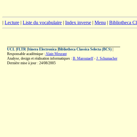
|
Lecture
|
Liste du vocabulaire
|
Index inverse
|
Menu
|
Bibliotheca C
UCL
|
FLTR
|
Itinera Electronica
|
Bibliotheca Classica Selecta (BCS)
|
Responsable académique :
Alain Meurant
Analyse, design et réalisation informatiques :
B. Maroutaeff
-
J. Schumacher
Dernière mise à jour : 24/08/2005