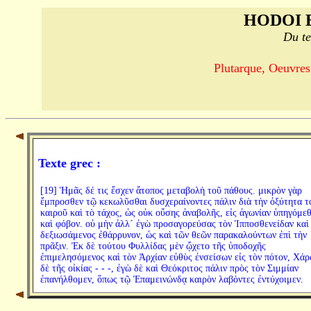
HODOI 
Du te
Plutarque, Oeuvres
Texte grec :
[19] Ἡμᾶς δέ τις ἔσχεν ἄτοπος μεταβολὴ τοῦ πάθους. μικρὸν γὰρ
ἔμπροσθεν τῷ κεκωλῦσθαι δυσχεραίνοντες πάλιν διὰ τὴν ὀξύτητα τ
καιροῦ καὶ τὸ τάχος, ὡς οὐκ οὔσης ἀναβολῆς, εἰς ἀγωνίαν ὑπηγόμε
καὶ φόβον. οὐ μὴν ἀλλ´ ἐγὼ προσαγορεύσας τὸν Ἱπποσθενείδαν καὶ
δεξιωσάμενος ἐθάρρυνον, ὡς καὶ τῶν θεῶν παρακαλούντων ἐπὶ τὴν
πρᾶξιν. Ἐκ δὲ τούτου Φυλλίδας μὲν ᾤχετο τῆς ὑποδοχῆς
ἐπιμελησόμενος καὶ τὸν Ἀρχίαν εὐθὺς ἐνσείσων εἰς τὸν πότον, Χά
δὲ τῆς οἰκίας - - -, ἐγὼ δὲ καὶ Θεόκριτος πάλιν πρὸς τὸν Σιμμίαν
ἐπανήλθομεν, ὅπως τῷ Ἐπαμεινώνδᾳ καιρὸν λαβόντες ἐντύχοιμεν.