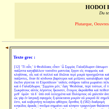
HODOI 
Du te
Plutarque, Oeuvres
Texte grec :
[12] ‘Τί οὖν,’ ὁ Φειδόλαος εἶπεν ‘ὦ Σιμμία; Γαλαξίδωρον ἐάσωμεν
παίζοντα καταβάλλειν τοσοῦτο μαντείας ἔργον εἰς πταρμοὺς καὶ
κληδόνας, οἷς καὶ οἱ πολλοὶ καὶ ἰδιῶται περὶ μικρὰ προσχρῶνται κα
παίζοντες, ὅταν δὲ κίνδυνοι βαρύτεροι καὶ μείζονες καταλάβωσι πρά
ἐκεῖνο γίγνεται τὸ Εὐριπίδειον ’οὐδεὶς σιδήρου ταῦτα μωραίνει πέλα
καὶ ὁ Γαλαξίδωρος ‘Σιμμίου μέν,’ ἔφη ‘Φειδόλαε, περὶ τούτων, εἴ τ
Σωκράτους αὐτὸς λέγοντος ἤκουσεν, ἕτοιμος ἀκροᾶσθαι καὶ πείθεσ
μεθ´ ὑμῶν· τὰ δ´ ὑπὸ σοῦ λελεγμένα καὶ Πολύμνιος οὐ χαλεπὸν ἀνε
ὡς γὰρ ἐν ἰατρικῇ σφυγμὸς ἢ φλύκταινα μικρὸν οὐ μικροῦ δὲ σημεῖ
ἐστι, καὶ κυβερνήτῃ πελαγίου φθόγγος ὄρνιθος ἢ (582) διαδρομὴ
κνηκίδος ἀραιᾶς | πνεῦμα σημαίνει καὶ κίνησιν τραχυτέραν θαλάσση