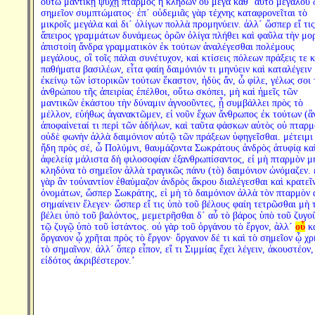
οὕτω μαντικῇ ψυχῇ πταρμὸς ἢ κληδὼν οὐ μέγα καθ´ αὑτὸ μεγάλου 
σημεῖον συμπτώματος· ἐπ´ οὐδεμιᾶς γὰρ τέχνης καταφρονεῖται τὸ
μικροῖς μεγάλα καὶ δι´ ὀλίγων πολλὰ προμηνύειν. ἀλλ´ ὥσπερ εἴ τις
ἄπειρος γραμμάτων δυνάμεως ὁρῶν ὀλίγα πλήθει καὶ φαῦλα τὴν μο
ἀπιστοίη ἄνδρα γραμματικὸν ἐκ τούτων ἀναλέγεσθαι πολέμους
μεγάλους, οἳ τοῖς πάλαι συνέτυχον, καὶ κτίσεις πόλεων πράξεις τε κ
παθήματα βασιλέων, εἶτα φαίη δαιμόνιόν τι μηνύειν καὶ καταλέγειν
ἐκείνῳ τῶν ἱστορικῶν τούτων ἕκαστον, ἡδὺς ἄν, ὦ φίλε, γέλως σοι 
ἀνθρώπου τῆς ἀπειρίας ἐπέλθοι, οὕτω σκόπει, μὴ καὶ ἡμεῖς τῶν
μαντικῶν ἑκάστου τὴν δύναμιν ἀγνοοῦντες, ᾗ συμβάλλει πρὸς τὸ
μέλλον, εὐήθως ἀγανακτῶμεν, εἰ νοῦν ἔχων ἄνθρωπος ἐκ τούτων (ἂ
ἀποφαίνεταί τι περὶ τῶν ἀδήλων, καὶ ταῦτα φάσκων αὐτὸς οὐ πταρμ
οὐδὲ φωνὴν ἀλλὰ δαιμόνιον αὐτῷ τῶν πράξεων ὑφηγεῖσθαι. μέτειμι
ἤδη πρὸς σέ, ὦ Πολύμνι, θαυμάζοντα Σωκράτους ἀνδρὸς ἀτυφίᾳ κα
ἀφελείᾳ μάλιστα δὴ φιλοσοφίαν ἐξανθρωπίσαντος, εἰ μὴ πταρμὸν μ
κληδόνα τὸ σημεῖον ἀλλὰ τραγικῶς πάνυ (τὸ) δαιμόνιον ὠνόμαζεν. 
γὰρ ἂν τοὐναντίον ἐθαύμαζον ἀνδρὸς ἄκρου διαλέγεσθαι καὶ κρατεῖ
ὀνομάτων, ὥσπερ Σωκράτης, εἰ μὴ τὸ δαιμόνιον ἀλλὰ τὸν πταρμὸν
σημαίνειν ἔλεγεν· ὥσπερ εἴ τις ὑπὸ τοῦ βέλους φαίη τετρῶσθαι μὴ 
βέλει ὑπὸ τοῦ βαλόντος, μεμετρῆσθαι δ´ αὖ τὸ βάρος ὑπὸ τοῦ ζυγο
τῷ ζυγῷ ὑπὸ τοῦ ἱστάντος. οὐ γὰρ τοῦ ὀργάνου τὸ ἔργον, ἀλλ´
οὗ
κα
ὄργανον ᾧ χρῆται πρὸς τὸ ἔργον· ὄργανον δέ τι καὶ τὸ σημεῖον ᾧ χρ
τὸ σημαῖνον. ἀλλ´ ὅπερ εἶπον, εἴ τι Σιμμίας ἔχει λέγειν, ἀκουστέον,
εἰδότος ἀκριβέστερον.’