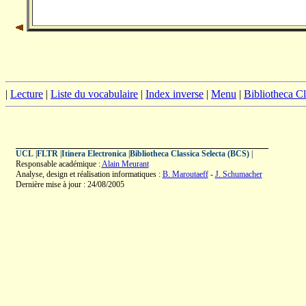
|
Lecture
|
Liste du vocabulaire
|
Index inverse
|
Menu
|
Bibliotheca C
UCL
|
FLTR
|
Itinera Electronica
|
Bibliotheca Classica Selecta (BCS)
|
Responsable académique :
Alain Meurant
Analyse, design et réalisation informatiques :
B. Maroutaeff
-
J. Schumacher
Dernière mise à jour : 24/08/2005