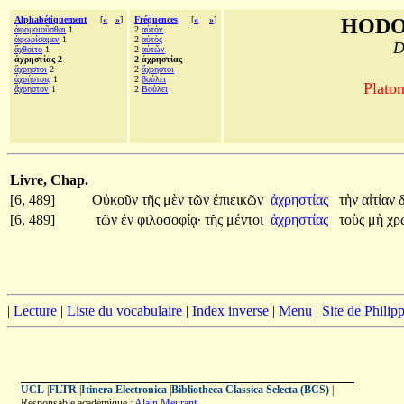
Alphabétiquement
[
«
»
]
Fréquences
[
«
»
]
HODO
ἀφομοιοῦσθαι
1
2
αὑτόν
ἀφωρίσαμεν
1
2
αὐτὸς
D
ἄχθοιτο
1
2
αὑτῶν
ἀχρηστίας 2
2 ἀχρηστίας
ἄχρηστοι
2
2
ἄχρηστοι
ἀχρήστοις
1
2
βούλει
Platon
ἄχρηστον
1
2
Βούλει
Livre, Chap.
[6, 489]
Οὐκοῦν
τῆς
μὲν
τῶν
ἐπιεικῶν
ἀχρηστίας
τὴν
αἰτίαν
[6, 489]
τῶν
ἐν
φιλοσοφίᾳ·
τῆς
μέντοι
ἀχρηστίας
τοὺς
μὴ
χρ
|
Lecture
|
Liste du vocabulaire
|
Index inverse
|
Menu
|
Site de Phili
UCL
|
FLTR
|
Itinera Electronica
|
Bibliotheca Classica Selecta (BCS)
|
Responsable académique :
Alain Meurant