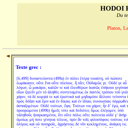
HODOI 
Du te
Platon, L
Texte grec :
[6,499] δυναστεύοντα (499a) ἐν πόλει ἑτέρᾳ τοιαύτῃ, οὐ πώποτε
ἑωράκασιν, οὔτε ἕνα οὔτε πλείους. ἢ οἴει; Οὐδαμῶς γε. Οὐδέ γε αὖ
λόγων, ὦ μακάριε, καλῶν τε καὶ ἐλευθέρων ἱκανῶς ἐπήκοοι γεγόνασ
οἵων ζητεῖν μὲν τὸ ἀληθὲς συντεταμένως ἐκ παντὸς τρόπου τοῦ γνῶ
χάριν, τὰ δὲ κομψά τε καὶ ἐριστικὰ καὶ μηδαμόσε ἄλλοσε τείνοντα 
πρὸς δόξαν καὶ ἔριν καὶ ἐν δίκαις καὶ ἐν ἰδίαις συνουσίαις πόρρωθε
ἀσπαζομένων. Οὐδὲ τούτων, ἔφη. Τούτων τοι χάριν, ἦν δ’ ἐγώ, καὶ 
προορώμενοι (499b) ἡμεῖς τότε καὶ δεδιότες ὅμως ἐλέγομεν, ὑπὸ
τἀληθοῦς ἠναγκασμένοι, ὅτι οὔτε πόλις οὔτε πολιτεία οὐδέ γ’ ἀνὴρ
ὁμοίως μή ποτε γένηται τέλεος, πρὶν ἂν τοῖς φιλοσόφοις τούτοις το
ὀλίγοις καὶ οὐ πονηροῖς, ἀχρήστοις δὲ νῦν κεκλημένοις, ἀνάγκη τις 