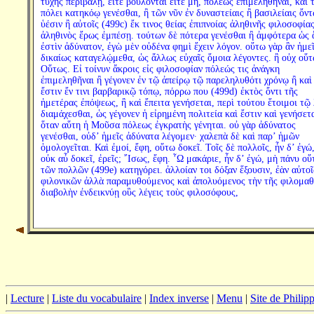
τύχης περιβάλῃ, εἴτε βούλονται εἴτε μή, πόλεως ἐπιμεληθῆναι, καὶ 
πόλει κατηκόῳ γενέσθαι, ἢ τῶν νῦν ἐν δυναστείαις ἢ βασιλείαις ὄν
ὑέσιν ἢ αὐτοῖς (499c) ἔκ τινος θείας ἐπιπνοίας ἀληθινῆς φιλοσοφία
ἀληθινὸς ἔρως ἐμπέσῃ. τούτων δὲ πότερα γενέσθαι ἢ ἀμφότερα ὡς 
ἐστὶν ἀδύνατον, ἐγὼ μὲν οὐδένα φημὶ ἔχειν λόγον. οὕτω γὰρ ἂν ἡμε
δικαίως καταγελῴμεθα, ὡς ἄλλως εὐχαῖς ὅμοια λέγοντες. ἢ οὐχ οὕτ
Οὕτως. Εἰ τοίνυν ἄκροις εἰς φιλοσοφίαν πόλεώς τις ἀνάγκη
ἐπιμεληθῆναι ἢ γέγονεν ἐν τῷ ἀπείρῳ τῷ παρεληλυθότι χρόνῳ ἢ καὶ
ἔστιν ἔν τινι βαρβαρικῷ τόπῳ, πόρρω που (499d) ἐκτὸς ὄντι τῆς
ἡμετέρας ἐπόψεως, ἢ καὶ ἔπειτα γενήσεται, περὶ τούτου ἕτοιμοι τῷ
διαμάχεσθαι, ὡς γέγονεν ἡ εἰρημένη πολιτεία καὶ ἔστιν καὶ γενήσετα
ὅταν αὕτη ἡ Μοῦσα πόλεως ἐγκρατὴς γένηται. οὐ γὰρ ἀδύνατος
γενέσθαι, οὐδ’ ἡμεῖς ἀδύνατα λέγομεν· χαλεπὰ δὲ καὶ παρ’ ἡμῶν
ὁμολογεῖται. Καὶ ἐμοί, ἔφη, οὕτω δοκεῖ. Τοῖς δὲ πολλοῖς, ἦν δ’ ἐγώ,
οὐκ αὖ δοκεῖ, ἐρεῖς; ῎Ισως, ἔφη. ῏Ω μακάριε, ἦν δ’ ἐγώ, μὴ πάνυ οὕ
τῶν πολλῶν (499e) κατηγόρει. ἀλλοίαν τοι δόξαν ἕξουσιν, ἐὰν αὐτοῖ
φιλονικῶν ἀλλὰ παραμυθούμενος καὶ ἀπολυόμενος τὴν τῆς φιλομαθ
διαβολὴν ἐνδεικνύῃ οὓς λέγεις τοὺς φιλοσόφους,
|
Lecture
|
Liste du vocabulaire
|
Index inverse
|
Menu
|
Site de Phili