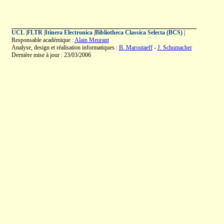
UCL
|
FLTR
|
Itinera Electronica
|
Bibliotheca Classica Selecta (BCS)
|
Responsable académique :
Alain Meurant
Analyse, design et réalisation informatiques :
B. Maroutaeff
-
J. Schumacher
Dernière mise à jour : 23/03/2006