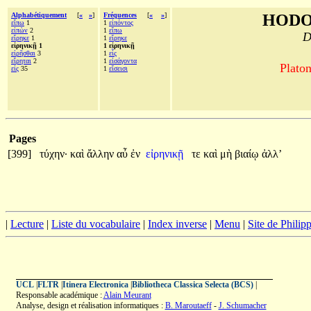
Alphabétiquement
[
«
»
]
Fréquences
[
«
»
]
HODO
εἴπω
1
1
εἰπόντος
εἰπὼν
2
1
εἴπω
D
εἴρηκε
1
1
εἴρηκε
εἰρηνικῇ 1
1 εἰρηνικῇ
εἰρῆσθαι
3
1
εἷς
εἴρηται
2
1
εἰσάγοντα
Platon
εἰς
35
1
εἴσεισι
Pages
[399]
τύχην·
καὶ
ἄλλην
αὖ
ἐν
εἰρηνικῇ
τε
καὶ
μὴ
βιαίῳ
ἀλλ’
|
Lecture
|
Liste du vocabulaire
|
Index inverse
|
Menu
|
Site de Phili
UCL
|
FLTR
|
Itinera Electronica
|
Bibliotheca Classica Selecta (BCS)
|
Responsable académique :
Alain Meurant
Analyse, design et réalisation informatiques :
B. Maroutaeff
-
J. Schumacher