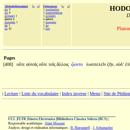
Alphabétiquement
[
«
»
]
Fréquences
[
«
»
]
HODO
ὢν
9
1
ὡμιληκότες
ὧν
8
1
ὡμολογηκέναι
D
ὠνόμαζε
1
1
ὠνόμαζε
ᾤοντο 1
1 ᾤοντο
ὥρμησαν
1
1
ὥρμησαν
Ως
2
1
ὣς
Platon
ὡς
82
1
ὦσι
Pages
[408]
οὔτε
αὐτοῖς
οὔτε
τοῖς
ἄλλοις
ᾤοντο
λυσιτελεῖν
ζῆν,
οὐδ’
ἐπ
|
Lecture
|
Liste du vocabulaire
|
Index inverse
|
Menu
|
Site de Phili
UCL
|
FLTR
|
Itinera Electronica
|
Bibliotheca Classica Selecta (BCS)
|
Responsable académique :
Alain Meurant
Analyse, design et réalisation informatiques :
B. Maroutaeff
-
J. Schumacher