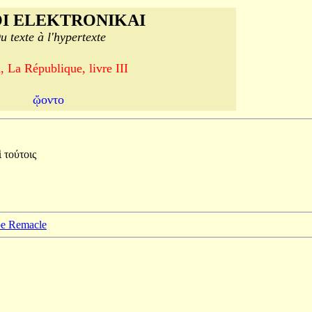
I ELEKTRONIKAI
u texte à l'hypertexte
, La République, livre III
ᾤοντο
ὶ
τούτοις
ppe Remacle