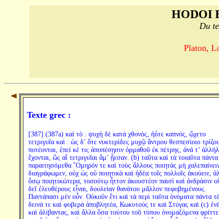
HODOI 
Du te
Platon, La
Texte grec :
[387] (387a) καὶ τὸ : ψυχὴ δὲ κατὰ χθονός, ἠΰτε καπνός, ᾤχετο
τετριγυῖα καὶ : ὡς δ’ ὅτε νυκτερίδες μυχῷ ἄντρου θεσπεσίοιο τρίζο
ποτέονται, ἐπεί κέ τις ἀποπέσῃσιν ὁρμαθοῦ ἐκ πέτρης, ἀνά τ’ ἀλλή
ἔχονται, ὣς αἳ τετριγυῖαι ἅμ’ ᾔεσαν. (b) ταῦτα καὶ τὰ τοιαῦτα πάντα
παραιτησόμεθα ῞Ομηρόν τε καὶ τοὺς ἄλλους ποιητὰς μὴ χαλεπαίνειν
διαγράφωμεν, οὐχ ὡς οὐ ποιητικὰ καὶ ἡδέα τοῖς πολλοῖς ἀκούειν, ἀ
ὅσῳ ποιητικώτερα, τοσούτῳ ἧττον ἀκουστέον παισὶ καὶ ἀνδράσιν ο
δεῖ ἐλευθέρους εἶναι, δουλείαν θανάτου μᾶλλον πεφοβημένους.
Παντάπασι μὲν οὖν. Οὐκοῦν ἔτι καὶ τὰ περὶ ταῦτα ὀνόματα πάντα τ
δεινά τε καὶ φοβερὰ ἀποβλητέα, Κωκυτούς τε καὶ Στύγας καὶ (c) ἐν
καὶ ἀλίβαντας, καὶ ἄλλα ὅσα τούτου τοῦ τύπου ὀνομαζόμενα φρίττε