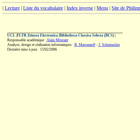
|
Lecture
|
Liste du vocabulaire
|
Index inverse
|
Menu
|
Site de Phili
UCL
|
FLTR
|
Itinera Electronica
|
Bibliotheca Classica Selecta (BCS)
|
Responsable académique :
Alain Meurant
Analyse, design et réalisation informatiques :
B. Maroutaeff
-
J. Schumacher
Dernière mise à jour : 15/02/2006