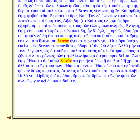
ποιεῖ ὡς οἴεται πάντας τοὺς ἀκούοντας. καὶ ἴσως εὖ ἔχει πρὸς ἄλλο 
ἡμεῖς δὲ ὑπὲρ τῶν φυλάκων φοβούμεθα μὴ ἐκ τῆς τοιαύτης φρίκης
θερμότεροι καὶ μαλακώτεροι τοῦ δέοντος γένωνται ἡμῖν. Καὶ ὀρθῶς
ἔφη, φοβούμεθα. Ἀφαιρετέα ἄρα; Ναί. Τὸν δὲ ἐναντίον τύπον τούτο
λεκτέον τε καὶ ποιητέον; Δῆλα δή. (d) Καὶ τοὺς ὀδυρμοὺς ἄρα
ἐξαιρήσομεν καὶ τοὺς οἴκτους τοὺς τῶν ἐλλογίμων ἀνδρῶν; Ἀνάγκη
ἔφη, εἴπερ καὶ τὰ πρότερα. Σκόπει δή, ἦν δ’ ἐγώ, εἰ ὀρθῶς ἐξαιρήσο
οὔ. φαμὲν δὲ δὴ ὅτι ὁ ἐπιεικὴς ἀνὴρ τῷ ἐπιεικεῖ, οὗπερ καὶ ἑταῖρός
ἐστιν, τὸ τεθνάναι οὐ
δεινὸν
ἡγήσεται. Φαμὲν γάρ. Οὐκ ἄρα ὑπέρ γ’
ἐκείνου ὡς δεινόν τι πεπονθότος ὀδύροιτ’ ἄν. Οὐ δῆτα. Ἀλλὰ μὴν κ
τόδε λέγομεν, ὡς ὁ τοιοῦτος μάλιστα αὐτὸς αὑτῷ αὐτάρκης πρὸς τὸ
ζῆν καὶ διαφερόντως τῶν (e) ἄλλων ἥκιστα ἑτέρου προσδεῖται. Ἀλη
ἔφη. ῞Ηκιστα ἄρ’ αὐτῷ
δεινὸν
στερηθῆναι ὑέος ἢ ἀδελφοῦ ἢ χρημάτ
ἄλλου του τῶν τοιούτων. ῞Ηκιστα μέντοι. ῞Ηκιστ’ ἄρα καὶ ὀδύρεσθ
φέρειν δὲ ὡς πρᾳότατα, ὅταν τις αὐτὸν τοιαύτη συμφορὰ καταλάβῃ.
Πολύ γε. ᾿Ορθῶς ἄρ’ ἂν ἐξαιροῖμεν τοὺς θρήνους τῶν ὀνομαστῶν
ἀνδρῶν, γυναιξὶ δὲ ἀποδιδοῖμεν,