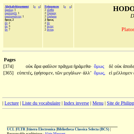
Alphabétiquement
[
«
»
]
Fréquences
[
«
»
]
HODO
ὁμοίως
1
2
οἶσθα
ὁμολογεῖν
1
2
Ομηρος
D
ὁμολογοῦντες
1
2
Ομήρου
ὅμως 2
2 ὅμως
ὄν
2
2
ὄν
ὂν
3
2
ὄντες
Plato
ὃν
7
2
ὄντος
Pages
[374]
οὐκ
ἄρα
φαῦλον
πρᾶγμα
ἠράμεθα·
ὅμως
δὲ
οὐκ
ἀποδε
[365]
εὐπετές,
(φήσομεν,
τῶν
μεγάλων·
ἀλλ’
ὅμως,
εἰ
μέλλομεν
|
Lecture
|
Liste du vocabulaire
|
Index inverse
|
Menu
|
Site de Phili
UCL
|
FLTR
|
Itinera Electronica
|
Bibliotheca Classica Selecta (BCS)
|
Responsable académique :
Alain Meurant