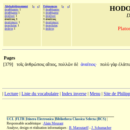
Alphabétiquement
[
«
»
]
Fréquences
[
«
»
]
HODO
ἀναθήμασιν
1
1
ἀναθήμασιν
ἀναθήματα
1
1
ἀναθήματα
D
ἀναίτιον
1
1
ἀναίτιον
ἀναίτιος 1
1 ἀναίτιος
ἀναλίσκειν
1
1
ἀναλίσκειν
ἀνανδρίας
1
1
ἀνανδρίας
Plato
ἀνάντη
1
1
ἀνάντη
Pages
[379]
τοῖς
ἀνθρώποις
αἴτιος,
πολλῶν
δὲ
ἀναίτιος·
πολὺ
γὰρ
ἐλάτ
|
Lecture
|
Liste du vocabulaire
|
Index inverse
|
Menu
|
Site de Phili
UCL
|
FLTR
|
Itinera Electronica
|
Bibliotheca Classica Selecta (BCS)
|
Responsable académique :
Alain Meurant
Analyse, design et réalisation informatiques :
B. Maroutaeff
-
J. Schumacher