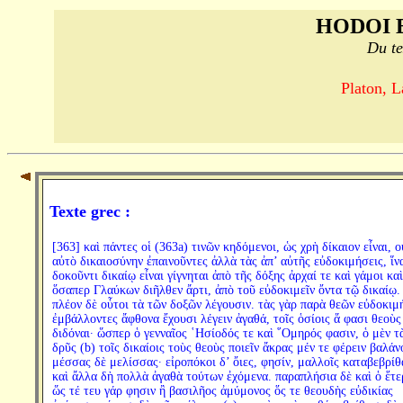
HODOI 
Du te
Platon, L
Texte grec :
[363] καὶ πάντες οἱ (363a) τινῶν κηδόμενοι, ὡς χρὴ δίκαιον εἶναι, ο
αὐτὸ δικαιοσύνην ἐπαινοῦντες ἀλλὰ τὰς ἀπ’ αὐτῆς εὐδοκιμήσεις, ἵν
δοκοῦντι δικαίῳ εἶναι γίγνηται ἀπὸ τῆς δόξης ἀρχαί τε καὶ γάμοι καὶ
ὅσαπερ Γλαύκων διῆλθεν ἄρτι, ἀπὸ τοῦ εὐδοκιμεῖν ὄντα τῷ δικαίῳ. 
πλέον δὲ οὗτοι τὰ τῶν δοξῶν λέγουσιν. τὰς γὰρ παρὰ θεῶν εὐδοκιμ
ἐμβάλλοντες ἄφθονα ἔχουσι λέγειν ἀγαθά, τοῖς ὁσίοις ἅ φασι θεοὺς
διδόναι· ὥσπερ ὁ γενναῖος ῾Ησίοδός τε καὶ ῞Ομηρός φασιν, ὁ μὲν τ
δρῦς (b) τοῖς δικαίοις τοὺς θεοὺς ποιεῖν ἄκρας μέν τε φέρειν βαλάν
μέσσας δὲ μελίσσας· εἰροπόκοι δ’ ὄιες, φησίν, μαλλοῖς καταβεβρίθ
καὶ ἄλλα δὴ πολλὰ ἀγαθὰ τούτων ἐχόμενα. παραπλήσια δὲ καὶ ὁ ἕτε
ὥς τέ τευ γάρ φησιν ἢ βασιλῆος ἀμύμονος ὅς τε θεουδὴς εὐδικίας