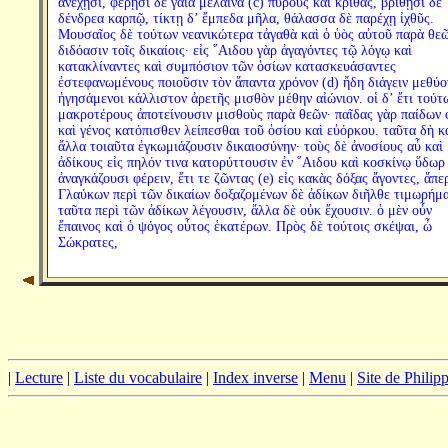
ἀνέχῃσι, φέρῃσι δὲ γαῖα μέλαινα (c) πυροὺς καὶ κριθάς, βρίθῃσι δὲ
δένδρεα καρπῷ, τίκτῃ δ’ ἔμπεδα μῆλα, θάλασσα δὲ παρέχῃ ἰχθῦς.
Μουσαῖος δὲ τούτων νεανικώτερα τἀγαθὰ καὶ ὁ ὑὸς αὐτοῦ παρὰ θε
διδόασιν τοῖς δικαίοις· εἰς ῞Αιδου γὰρ ἀγαγόντες τῷ λόγῳ καὶ
κατακλίναντες καὶ συμπόσιον τῶν ὁσίων κατασκευάσαντες
ἐστεφανωμένους ποιοῦσιν τὸν ἅπαντα χρόνον (d) ἤδη διάγειν μεθύο
ἡγησάμενοι κάλλιστον ἀρετῆς μισθὸν μέθην αἰώνιον. οἱ δ’ ἔτι τούτ
μακροτέρους ἀποτείνουσιν μισθοὺς παρὰ θεῶν· παῖδας γὰρ παίδων 
καὶ γένος κατόπισθεν λείπεσθαι τοῦ ὁσίου καὶ εὐόρκου. ταῦτα δὴ κ
ἄλλα τοιαῦτα ἐγκωμιάζουσιν δικαιοσύνην· τοὺς δὲ ἀνοσίους αὖ καὶ
ἀδίκους εἰς πηλόν τινα κατορύττουσιν ἐν ῞Αιδου καὶ κοσκίνῳ ὕδωρ
ἀναγκάζουσι φέρειν, ἔτι τε ζῶντας (e) εἰς κακὰς δόξας ἄγοντες, ἅπε
Γλαύκων περὶ τῶν δικαίων δοξαζομένων δὲ ἀδίκων διῆλθε τιμωρήμα
ταῦτα περὶ τῶν ἀδίκων λέγουσιν, ἄλλα δὲ οὐκ ἔχουσιν. ὁ μὲν οὖν
ἔπαινος καὶ ὁ ψόγος οὗτος ἑκατέρων. Πρὸς δὲ τούτοις σκέψαι, ὦ
Σώκρατες,
|
Lecture
|
Liste du vocabulaire
|
Index inverse
|
Menu
|
Site de Phili