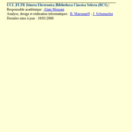
UCL
|
FLTR
|
Itinera Electronica
|
Bibliotheca Classica Selecta (BCS)
|
Responsable académique :
Alain Meurant
Analyse, design et réalisation informatiques :
B. Maroutaeff
-
J. Schumacher
Dernière mise à jour : 18/01/2006