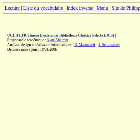
|
Lecture
|
Liste du vocabulaire
|
Index inverse
|
Menu
|
Site de Phili
UCL
|
FLTR
|
Itinera Electronica
|
Bibliotheca Classica Selecta (BCS)
|
Responsable académique :
Alain Meurant
Analyse, design et réalisation informatiques :
B. Maroutaeff
-
J. Schumacher
Dernière mise à jour : 18/01/2006