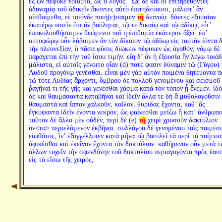
ἐξ ὧν πέφυκε τοιαῦτα, ὡς ὁ λόγος. ῾Ως δὲ καὶ οἱ ἐπιτηδεύοντες
ἀδυναμίᾳ τοῦ ἀδικεῖν ἄκοντες αὐτὸ ἐπιτηδεύουσι, μάλιστ’ ἂν
αἰσθοίμεθα, εἰ τοιόνδε ποιή(c)σαιμεν
τῇ
διανοίᾳ· δόντες ἐξουσίαν
ἑκατέρῳ ποιεῖν ὅτι ἂν βούληται, τῷ τε δικαίῳ καὶ τῷ ἀδίκῳ, εἶτ’
ἐπακολουθήσαιμεν θεώμενοι ποῖ ἡ ἐπιθυμία ἑκάτερον ἄξει. ἐπ’
αὐτοφώρῳ οὖν λάβοιμεν ἂν τὸν δίκαιον τῷ ἀδίκῳ εἰς ταὐτὸν ἰόντα δ
τὴν πλεονεξίαν, ὃ πᾶσα φύσις διώκειν πέφυκεν ὡς ἀγαθόν, νόμῳ δὲ 
παράγεται ἐπὶ τὴν τοῦ ἴσου τιμήν. εἴη δ’ ἂν ἡ ἐξουσία ἣν λέγω τοιάδ
μάλιστα, εἰ αὐτοῖς γένοιτο οἵαν (d) ποτέ φασιν δύναμιν τῷ (Γύγου)
Λυδοῦ προγόνῳ γενέσθαι. εἶναι μὲν γὰρ αὐτὸν ποιμένα θητεύοντα π
τῷ τότε Λυδίας ἄρχοντι, ὄμβρου δὲ πολλοῦ γενομένου καὶ σεισμοῦ
ῥαγῆναί τι τῆς γῆς καὶ γενέσθαι χάσμα κατὰ τὸν τόπον ᾗ ἔνεμεν. ἰδ
δὲ καὶ θαυμάσαντα καταβῆναι καὶ ἰδεῖν ἄλλα τε δὴ ἃ μυθολογοῦσιν
θαυμαστὰ καὶ ἵππον χαλκοῦν, κοῖλον, θυρίδας ἔχοντα, καθ’ ἃς
ἐγκύψαντα ἰδεῖν ἐνόντα νεκρόν, ὡς φαίνεσθαι μείζω ἢ κατ’ ἄνθρωπο
τοῦτον δὲ ἄλλο μὲν οὐδέν, περὶ δὲ (e)
τῇ
χειρὶ χρυσοῦν δακτύλιον
ὄν<τα> περιελόμενον ἐκβῆναι. συλλόγου δὲ γενομένου τοῖς ποιμέσι
εἰωθότος, ἵν’ ἐξαγγέλλοιεν κατὰ μῆνα τῷ βασιλεῖ τὰ περὶ τὰ ποίμνια
ἀφικέσθαι καὶ ἐκεῖνον ἔχοντα τὸν δακτύλιον· καθήμενον οὖν μετὰ τ
ἄλλων τυχεῖν τὴν σφενδόνην τοῦ δακτυλίου περιαγαγόντα πρὸς ἑαυ
εἰς τὸ εἴσω τῆς χειρός,