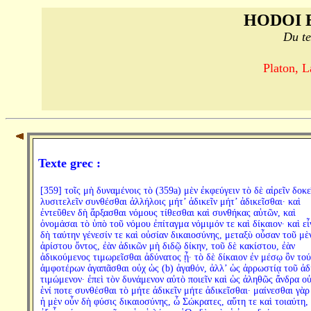
HODOI 
Du te
Platon, L
Texte grec :
[359] τοῖς μὴ δυναμένοις τὸ (359a) μὲν ἐκφεύγειν τὸ δὲ αἱρεῖν δοκε
λυσιτελεῖν συνθέσθαι ἀλλήλοις μήτ’ ἀδικεῖν μήτ’ ἀδικεῖσθαι· καὶ
ἐντεῦθεν δὴ ἄρξασθαι νόμους τίθεσθαι καὶ συνθήκας αὑτῶν, καὶ
ὀνομάσαι τὸ ὑπὸ τοῦ νόμου ἐπίταγμα νόμιμόν τε καὶ δίκαιον· καὶ εἶ
δὴ ταύτην γένεσίν τε καὶ οὐσίαν δικαιοσύνης, μεταξὺ οὖσαν τοῦ μὲ
ἀρίστου ὄντος, ἐὰν ἀδικῶν μὴ διδῷ δίκην, τοῦ δὲ κακίστου, ἐὰν
ἀδικούμενος τιμωρεῖσθαι ἀδύνατος ᾖ· τὸ δὲ δίκαιον ἐν μέσῳ ὂν το
ἀμφοτέρων ἀγαπᾶσθαι οὐχ ὡς (b) ἀγαθόν, ἀλλ’ ὡς ἀρρωστίᾳ τοῦ ἀδ
τιμώμενον· ἐπεὶ τὸν δυνάμενον αὐτὸ ποιεῖν καὶ ὡς ἀληθῶς ἄνδρα οὐ
ἑνί ποτε συνθέσθαι τὸ μήτε ἀδικεῖν μήτε ἀδικεῖσθαι· μαίνεσθαι γὰρ
ἡ μὲν οὖν δὴ φύσις δικαιοσύνης, ὦ Σώκρατες, αὕτη τε καὶ τοιαύτη, 