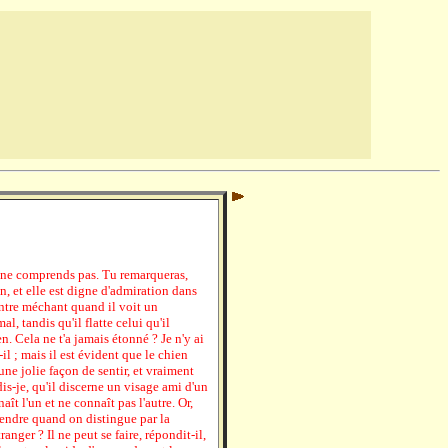
 ne comprends pas. Tu remarqueras,
en, et elle est digne d'admiration dans
ontre méchant quand il voit un
l, tandis qu'il flatte celui qu'il
n. Cela ne t'a jamais étonné ? Je n'y ai
-il ; mais il est évident que le chien
 une jolie façon de sentir, et vraiment
is-je, qu'il discerne un visage ami d'un
ît l'un et ne connaît pas l'autre. Or,
rendre quand on distingue par la
anger ? Il ne peut se faire, répondit-il,