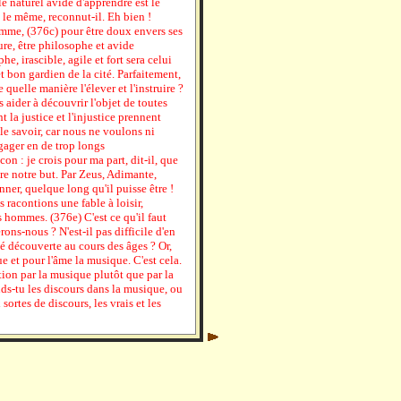
 le naturel avide d'apprendre est le
 le même, reconnut-il. Eh bien !
omme, (376c) pour être doux envers ses
ure, être philosophe et avide
e, irascible, agile et fort sera celui
 bon gardien de la cité. Parfaitement,
e quelle manière l'élever et l'instruire ?
 aider à découvrir l'objet de toutes
la justice et l'injustice prennent
e savoir, car nous ne voulons ni
gager en de trop longs
on : je crois pour ma part, dit-il, que
re notre but. Par Zeus, Adimante,
nner, quelque long qu'il puisse être !
 racontions une fable à loisir,
s hommes. (376e) C'est ce qu'il faut
ons-nous ? N'est-il pas difficile d'en
té découverte au cours des âges ? Or,
 et pour l'âme la musique. C'est cela.
on par la musique plutôt que par la
s-tu les discours dans la musique, ou
sortes de discours, les vrais et les