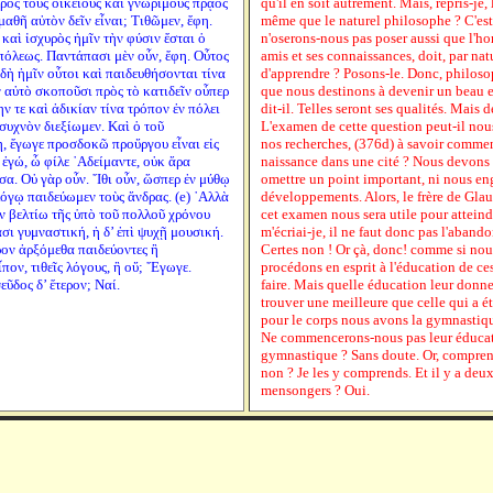
πρὸς τοὺς οἰκείους καὶ γνωρίμους πρᾷός
qu'il en soit autrement. Mais, repris-je,
μαθῆ αὐτὸν δεῖν εἶναι; Τιθῶμεν, ἔφη.
même que le naturel philosophe ? C'est
καὶ ἰσχυρὸς ἡμῖν τὴν φύσιν ἔσται ὁ
n'oserons-nous pas poser aussi que l'h
όλεως. Παντάπασι μὲν οὖν, ἔφη. Οὗτος
amis et ses connaissances, doit, par nat
 δὴ ἡμῖν οὗτοι καὶ παιδευθήσονται τίνα
d'apprendre ? Posons-le. Donc, philosoph
ν αὐτὸ σκοποῦσι πρὸς τὸ κατιδεῖν οὗπερ
que nous destinons à devenir un beau et
ν τε καὶ ἀδικίαν τίνα τρόπον ἐν πόλει
dit-il. Telles seront ses qualités. Mais d
 συχνὸν διεξίωμεν. Καὶ ὁ τοῦ
L'examen de cette question peut-il nous
, ἔγωγε προσδοκῶ προὔργου εἶναι εἰς
nos recherches, (376d) à savoir comment 
 ἐγώ, ὦ φίλε ᾿Αδείμαντε, οὐκ ἄρα
naissance dans une cité ? Nous devons l
σα. Οὐ γὰρ οὖν. ῎Ιθι οὖν, ὥσπερ ἐν μύθῳ
omettre un point important, ni nous en
όγῳ παιδεύωμεν τοὺς ἄνδρας. (e) ᾿Αλλὰ
développements. Alors, le frère de Glauc
ῖν βελτίω τῆς ὑπὸ τοῦ πολλοῦ χρόνου
cet examen nous sera utile pour atteind
σι γυμναστική, ἡ δ’ ἐπὶ ψυχῇ μουσική.
m'écriai-je, il ne faut donc pas l'abando
ρον ἀρξόμεθα παιδεύοντες ἢ
Certes non ! Or çà, donc! comme si nous
πον, τιθεῖς λόγους, ἢ οὔ; ῎Εγωγε.
procédons en esprit à l'éducation de ce
εῦδος δ’ ἕτερον; Ναί.
faire. Mais quelle éducation leur donner
trouver une meilleure que celle qui a é
pour le corps nous avons la gymnastique
Ne commencerons-nous pas leur éducati
gymnastique ? Sans doute. Or, comprend
non ? Je les y comprends. Et il y a deux 
mensongers ? Oui.