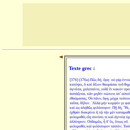
Texte grec :
[376] (376a) Πῶς δή; ἔφη· οὐ γὰρ ἐννοῶ
κατόψει, ὃ καὶ ἄξιον θαυμάσαι τοῦ θηρί
ἀγνῶτα, χαλεπαίνει, οὐδὲ ἓν κακὸν προ
ἀσπάζεται, κἂν μηδὲν πώποτε ὑπ’ αὐτο
ἐθαύμασας; Οὐ πάνυ, ἔφη, μέχρι τούτου
ταῦτα, δῆλον. ᾿Αλλὰ μὴν κομψόν γε φαί
καὶ ὡς ἀληθῶς φιλόσοφον. Πῇ δή; ῟Ηι, 
ἐχθρὰν διακρίνει ἢ τῷ τὴν μὲν καταμαθε
φιλομαθὲς εἴη συνέσει τε καὶ ἀγνοίᾳ ὁρ
ἀλλότριον; Οὐδαμῶς, ἦ δ’ ὅς, ὅπως οὔ. 
φιλομαθὲς καὶ φιλόσοφον ταὐτόν; Ταὐτ