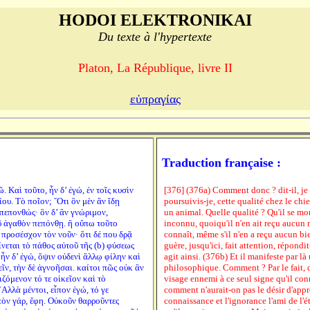
HODOI ELEKTRONIKAI
Du texte à l'hypertexte
Platon, La République, livre II
εὐπραγίας
Traduction française :
. Καὶ τοῦτο, ἦν δ’ ἐγώ, ἐν τοῖς κυσὶν
[376] (376a) Comment donc ? dit-il, je
ου. Τὸ ποῖον; ῞Οτι ὃν μὲν ἂν ἴδῃ
poursuivis-je, cette qualité chez le chi
πεπονθώς· ὃν δ’ ἂν γνώριμον,
un animal. Quelle qualité ? Qu'il se m
ῦ ἀγαθὸν πεπόνθῃ. ἢ οὔπω τοῦτο
inconnu, quoiqu'il n'en ait reçu aucun ma
 προσέσχον τὸν νοῦν· ὅτι δέ που δρᾷ
connaît, même s'il n'en a reçu aucun bie
νεται τὸ πάθος αὐτοῦ τῆς (b) φύσεως
guère, jusqu'ici, fait attention, répondit
ἦν δ’ ἐγώ, ὄψιν οὐδενὶ ἄλλῳ φίλην καὶ
agit ainsi. (376b) Et il manifeste par là
ῖν, τὴν δὲ ἀγνοῆσαι. καίτοι πῶς οὐκ ἂν
philosophique. Comment ? Par le fait, d
ιζόμενον τό τε οἰκεῖον καὶ τὸ
visage ennemi à ce seul signe qu'il conna
᾿Αλλὰ μέντοι, εἶπον ἐγώ, τό γε
comment n'aurait-on pas le désir d'app
ὸν γάρ, ἔφη. Οὐκοῦν θαρροῦντες
connaissance et l'ignorance l'ami de l'étr