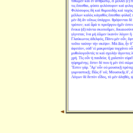
τιθῶμεν καὶ ἐν ἀνθρώπῳ, εἰ μέλλει (c) 
τις ἔσεσθαι, φύσει φιλόσοφον καὶ φιλο
Φιλόσοφος δὴ καὶ θυμοειδὴς καὶ ταχὺς 
μέλλων καλὸς κἀγαθὸς ἔσεσθαι φύλαξ π
μὲν δὴ ἂν οὕτως ὑπάρχοι. θρέψονται δὲ
τρόπον; καὶ ἆρά τι προὔργου ἡμῖν ἐστι
ἕνεκα (d) πάντα σκοποῦμεν, δικαιοσύνη
γίγνεται; ἵνα μὴ ἐῶμεν ἱκανὸν λόγον ἢ
Γλαύκωνος ἀδελφός, Πάνυ μὲν οὖν, ἔφη
τοῦτο ταύτην τὴν σκέψιν. Μὰ Δία, ἦν δ’
ἀφετέον, οὐδ’ εἰ μακροτέρα τυγχάνει οὖ
μυθολογοῦντές τε καὶ σχολὴν ἄγοντες λ
χρή. Τίς οὖν ἡ παιδεία; ἢ χαλεπὸν εὑρε
ηὑρημένης; ἔστιν δέ που ἡ μὲν ἐπὶ σώμα
῎Εστιν γάρ. ῏Αρ’ οὖν οὐ μουσικῇ πρότε
γυμναστικῇ; Πῶς δ’ οὔ; Μουσικῆς δ’, εἶ
Λόγων δὲ διττὸν εἶδος, τὸ μὲν ἀληθές, ψ