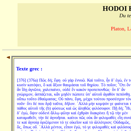
HODOI 
Du te
Platon, L
Texte grec :
[376] (376a) Πῶς δή; ἔφη· οὐ γὰρ ἐννοῶ. Καὶ τοῦτο, ἦν δ’ ἐγώ, ἐν τ
κυσὶν κατόψει, ὃ καὶ ἄξιον θαυμάσαι τοῦ θηρίου. Τὸ ποῖον; ῞Οτι ὃν
ἂν ἴδῃ ἀγνῶτα, χαλεπαίνει, οὐδὲ ἓν κακὸν προπεπονθώς· ὃν δ’ ἂν
γνώριμον, ἀσπάζεται, κἂν μηδὲν πώποτε ὑπ’ αὐτοῦ ἀγαθὸν πεπόνθῃ.
οὔπω τοῦτο ἐθαύμασας; Οὐ πάνυ, ἔφη, μέχρι τούτου προσέσχον τὸ
νοῦν· ὅτι δέ που δρᾷ ταῦτα, δῆλον. ᾿Αλλὰ μὴν κομψόν γε φαίνεται 
πάθος αὐτοῦ τῆς (b) φύσεως καὶ ὡς ἀληθῶς φιλόσοφον. Πῇ δή; ῟Ηι,
δ’ ἐγώ, ὄψιν οὐδενὶ ἄλλῳ φίλην καὶ ἐχθρὰν διακρίνει ἢ τῷ τὴν μὲν
καταμαθεῖν, τὴν δὲ ἀγνοῆσαι. καίτοι πῶς οὐκ ἂν φιλομαθὲς εἴη συν
τε καὶ ἀγνοίᾳ ὁριζόμενον τό τε οἰκεῖον καὶ τὸ ἀλλότριον; Οὐδαμῶς, 
ὅς, ὅπως οὔ. ᾿Αλλὰ μέντοι, εἶπον ἐγώ, τό γε φιλομαθὲς καὶ φιλόσο