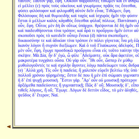
ταὐτόν; Ταὐτὸν γάρ, ἔφη. Οὐκοῦν θαρροῦντες τιθῶμεν καὶ ἐν ἀνθρ
εἰ μέλλει (c) πρὸς τοὺς οἰκείους καὶ γνωρίμους πρᾷός τις ἔσεσθαι,
φύσει φιλόσοφον καὶ φιλομαθῆ αὐτὸν δεῖν εἶναι; Τιθῶμεν, ἔφη.
Φιλόσοφος δὴ καὶ θυμοειδὴς καὶ ταχὺς καὶ ἰσχυρὸς ἡμῖν τὴν φύσιν
ἔσται ὁ μέλλων καλὸς κἀγαθὸς ἔσεσθαι φύλαξ πόλεως. Παντάπασι 
οὖν, ἔφη. Οὗτος μὲν δὴ ἂν οὕτως ὑπάρχοι. θρέψονται δὲ δὴ ἡμῖν οὗ
καὶ παιδευθήσονται τίνα τρόπον; καὶ ἆρά τι προὔργου ἡμῖν ἐστιν αὐ
σκοποῦσι πρὸς τὸ κατιδεῖν οὗπερ ἕνεκα (d) πάντα σκοποῦμεν,
δικαιοσύνην τε καὶ ἀδικίαν τίνα τρόπον ἐν πόλει γίγνεται; ἵνα μὴ ἐ
ἱκανὸν λόγον ἢ συχνὸν διεξίωμεν. Καὶ ὁ τοῦ Γλαύκωνος ἀδελφός, 
μὲν οὖν, ἔφη, ἔγωγε προσδοκῶ προὔργου εἶναι εἰς τοῦτο ταύτην τὴν
σκέψιν. Μὰ Δία, ἦν δ’ ἐγώ, ὦ φίλε ᾿Αδείμαντε, οὐκ ἄρα ἀφετέον, οὐ
μακροτέρα τυγχάνει οὖσα. Οὐ γὰρ οὖν. ῎Ιθι οὖν, ὥσπερ ἐν μύθῳ
μυθολογοῦντές τε καὶ σχολὴν ἄγοντες λόγῳ παιδεύωμεν τοὺς ἄνδρα
(e) ᾿Αλλὰ χρή. Τίς οὖν ἡ παιδεία; ἢ χαλεπὸν εὑρεῖν βελτίω τῆς ὑπὸ 
πολλοῦ χρόνου ηὑρημένης; ἔστιν δέ που ἡ μὲν ἐπὶ σώμασι γυμναστι
ἡ δ’ ἐπὶ ψυχῇ μουσική. ῎Εστιν γάρ. ῏Αρ’ οὖν οὐ μουσικῇ πρότερον
ἀρξόμεθα παιδεύοντες ἢ γυμναστικῇ; Πῶς δ’ οὔ; Μουσικῆς δ’, εἶπο
τιθεῖς λόγους, ἢ οὔ; ῎Εγωγε. Λόγων δὲ διττὸν εἶδος, τὸ μὲν ἀληθές,
ψεῦδος δ’ ἕτερον; Ναί.