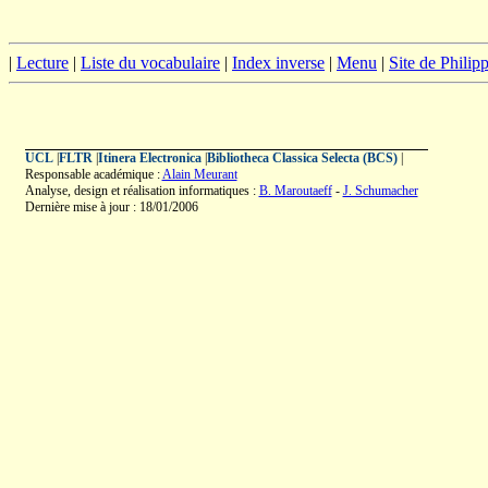
|
Lecture
|
Liste du vocabulaire
|
Index inverse
|
Menu
|
Site de Phili
UCL
|
FLTR
|
Itinera Electronica
|
Bibliotheca Classica Selecta (BCS)
|
Responsable académique :
Alain Meurant
Analyse, design et réalisation informatiques :
B. Maroutaeff
-
J. Schumacher
Dernière mise à jour : 18/01/2006