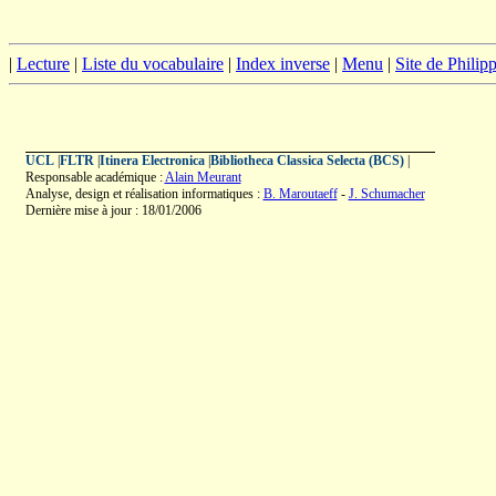
|
Lecture
|
Liste du vocabulaire
|
Index inverse
|
Menu
|
Site de Phili
UCL
|
FLTR
|
Itinera Electronica
|
Bibliotheca Classica Selecta (BCS)
|
Responsable académique :
Alain Meurant
Analyse, design et réalisation informatiques :
B. Maroutaeff
-
J. Schumacher
Dernière mise à jour : 18/01/2006