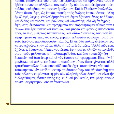
παιδία, ἐπιπίνοντες τοῦ οἴνου, ἐστεφανωμένοι καὶ ὑμνοῦντες τοὺς θ
ἡδέως συνόντες ἀλλήλοις, οὐχ ὑπὲρ τὴν οὐσίαν ποιού(c)μενοι τοὺς
παῖδας, εὐλαβούμενοι πενίαν ἢ πόλεμον. Καὶ ὁ Γλαύκων ὑπολαβών,
῎Ανευ ὄψου, ἔφη, ὡς ἔοικας, ποιεῖς τοὺς ἄνδρας ἑστιωμένους. ᾿Αλη
ἦν δ’ ἐγώ, λέγεις. ἐπελαθόμην ὅτι καὶ ὄψον ἕξουσιν, ἅλας τε δῆλον 
καὶ ἐλάας καὶ τυρόν, καὶ βολβοὺς καὶ λάχανά γε, οἷα δὴ ἐν ἀγροῖς
ἑψήματα, ἑψήσονται. καὶ τραγήματά που παραθήσομεν αὐτοῖς τῶν 
σύκων καὶ ἐρεβίνθων καὶ κυάμων, καὶ μύρτα καὶ φηγοὺς σποδιοῦσιν
πρὸς τὸ πῦρ, μετρίως ὑποπίνοντες· καὶ οὕτω διάγοντες τὸν βίον ἐν
εἰρήνῃ μετὰ ὑγιείας, ὡς εἰκός, γηραιοὶ τελευτῶντες ἄλλον τοιοῦτον 
τοῖς ἐκγόνοις παραδώσουσιν. Καὶ ὅς, Εἰ δὲ ὑῶν πόλιν, ὦ Σώκρατες,
κατεσκεύαζες, τί ἂν αὐτὰς ἄλλο ἢ ταῦτα ἐχόρταζες; ᾿Αλλὰ πῶς χρή,
δ’ ἐγώ, ὦ Γλαύκων; ῞Απερ νομίζεται, ἔφη· ἐπί τε κλινῶν κατακεῖσθα
οἶμαι τοὺς μέλλοντας μὴ ταλαιπωρεῖσθαι, καὶ ἀπὸ τραπεζῶν (e)
δειπνεῖν, καὶ ὄψα ἅπερ καὶ οἱ νῦν ἔχουσι καὶ τραγήματα. Εἶεν, ἦν δ’
μανθάνω. οὐ πόλιν, ὡς ἔοικε, σκοποῦμεν μόνον ὅπως γίγνεται, ἀλλὰ
τρυφῶσαν πόλιν. ἴσως οὖν οὐδὲ κακῶς ἔχει· σκοποῦντες γὰρ καὶ
τοιαύτην τάχ’ ἂν κατίδοιμεν τήν τε δικαιοσύνην καὶ ἀδικίαν ὅπῃ ποτ
ταῖς πόλεσιν ἐμφύονται. ἡ μὲν οὖν ἀληθινὴ πόλις δοκεῖ μοι εἶναι ἣν
διεληλύθαμεν, ὥσπερ ὑγιής τις· εἰ δ’ αὖ βούλεσθε, καὶ φλεγμαίνου
πόλιν θεωρήσωμεν· οὐδὲν ἀποκωλύει.