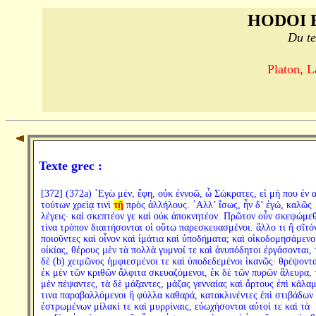
HODOI 
Du te
Platon, L
Texte grec :
[372] (372a) ᾿Εγὼ μέν, ἔφη, οὐκ ἐννοῶ, ὦ Σώκρατες, εἰ μή που ἐν 
τούτων χρείᾳ τινὶ
τῇ
πρὸς ἀλλήλους. ᾿Αλλ’ ἴσως, ἦν δ’ ἐγώ, καλῶς
λέγεις· καὶ σκεπτέον γε καὶ οὐκ ἀποκνητέον. Πρῶτον οὖν σκεψώμε
τίνα τρόπον διαιτήσονται οἱ οὕτω παρεσκευασμένοι. ἄλλο τι ἢ σῖτό
ποιοῦντες καὶ οἶνον καὶ ἱμάτια καὶ ὑποδήματα; καὶ οἰκοδομησάμενο
οἰκίας, θέρους μὲν τὰ πολλὰ γυμνοί τε καὶ ἀνυπόδητοι ἐργάσονται, 
δὲ (b) χειμῶνος ἠμφιεσμένοι τε καὶ ὑποδεδεμένοι ἱκανῶς· θρέψοντα
ἐκ μὲν τῶν κριθῶν ἄλφιτα σκευαζόμενοι, ἐκ δὲ τῶν πυρῶν ἄλευρα, 
μὲν πέψαντες, τὰ δὲ μάξαντες, μάζας γενναίας καὶ ἄρτους ἐπὶ κάλα
τινα παραβαλλόμενοι ἢ φύλλα καθαρά, κατακλινέντες ἐπὶ στιβάδων
ἐστρωμένων μίλακί τε καὶ μυρρίναις, εὐωχήσονται αὐτοί τε καὶ τὰ