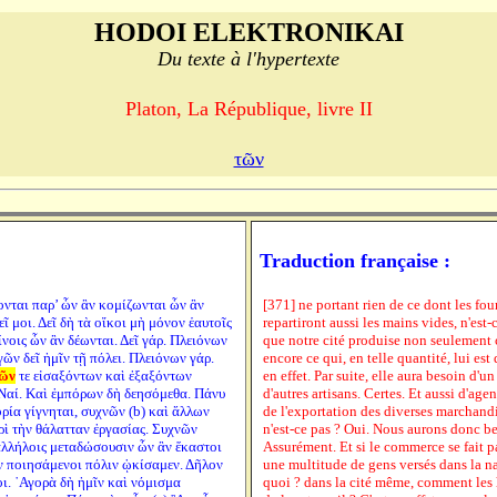
HODOI ELEKTRONIKAI
Du texte à l'hypertexte
Platon, La République, livre II
τῶν
Traduction française :
ονται παρ’ ὧν ἂν κομίζωνται ὧν ἂν
[371] ne portant rien de ce dont les fou
εῖ μοι. Δεῖ δὴ τὰ οἴκοι μὴ μόνον ἑαυτοῖς
repartiront aussi les mains vides, n'est-
ίνοις ὧν ἂν δέωνται. Δεῖ γάρ. Πλειόνων
que notre cité produise non seulement c
ν δεῖ ἡμῖν τῇ πόλει. Πλειόνων γάρ.
encore ce qui, en telle quantité, lui est
ῶν
τε εἰσαξόντων καὶ ἐξαξόντων
en effet. Par suite, elle aura besoin d'
; Ναί. Καὶ ἐμπόρων δὴ δεησόμεθα. Πάνυ
d'autres artisans. Certes. Et aussi d'age
ορία γίγνηται, συχνῶν (b) καὶ ἄλλων
de l'exportation des diverses marchandi
ὶ τὴν θάλατταν ἐργασίας. Συχνῶν
n'est-ce pas ? Oui. Nous aurons donc b
ς ἀλλήλοις μεταδώσουσιν ὧν ἂν ἕκαστοι
Assurément. Et si le commerce se fait p
ν ποιησάμενοι πόλιν ᾠκίσαμεν. Δῆλον
une multitude de gens versés dans la n
οι. ᾿Αγορὰ δὴ ἡμῖν καὶ νόμισμα
quoi ? dans la cité même, comment les