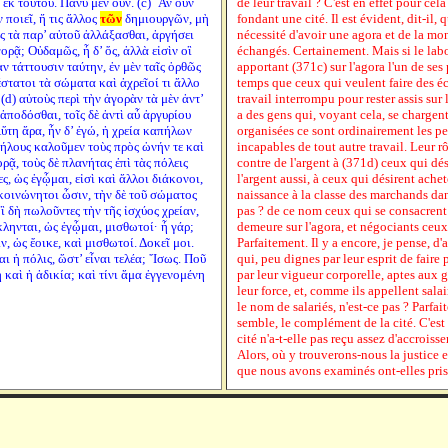
ἐκ τούτου. Πάνυ μὲν οὖν. (c) ῍Αν οὖν
de leur travail ? C'est en effet pour ce
 ποιεῖ, ἤ τις ἄλλος
τῶν
δημιουργῶν, μὴ
fondant une cité. Il est évident, dit-il, 
ις τὰ παρ’ αὐτοῦ ἀλλάξασθαι, ἀργήσει
nécessité d'avoir une agora et de la mo
ρᾷ; Οὐδαμῶς, ἦ δ’ ὅς, ἀλλὰ εἰσὶν οἳ
échangés. Certainement. Mais si le labo
ν τάττουσιν ταύτην, ἐν μὲν ταῖς ὀρθῶς
apportant (371c) sur l'agora l'un de ses
έστατοι τὰ σώματα καὶ ἀχρεῖοί τι ἄλλο
temps que ceux qui veulent faire des éch
(d) αὐτοὺς περὶ τὴν ἀγορὰν τὰ μὲν ἀντ’
travail interrompu pour rester assis sur l
ἀποδόσθαι, τοῖς δὲ ἀντὶ αὖ ἀργυρίου
a des gens qui, voyant cela, se chargent 
Αὕτη ἄρα, ἦν δ’ ἐγώ, ἡ χρεία καπήλων
organisées ce sont ordinairement les per
απήλους καλοῦμεν τοὺς πρὸς ὠνήν τε καὶ
incapables de tout autre travail. Leur rôl
ρᾷ, τοὺς δὲ πλανήτας ἐπὶ τὰς πόλεις
contre de l'argent à (371d) ceux qui dés
ες, ὡς ἐγᾦμαι, εἰσὶ καὶ ἄλλοι διάκονοι,
l'argent aussi, à ceux qui désirent ache
οκοινώνητοι ὦσιν, τὴν δὲ τοῦ σώματος
naissance à la classe des marchands dans
ἳ δὴ πωλοῦντες τὴν τῆς ἰσχύος χρείαν,
pas ? de ce nom ceux qui se consacrent à 
κληνται, ὡς ἐγᾦμαι, μισθωτοί· ἦ γάρ;
demeure sur l'agora, et négociants ceux
, ὡς ἔοικε, καὶ μισθωτοί. Δοκεῖ μοι.
Parfaitement. Il y a encore, je pense, d'
ι ἡ πόλις, ὥστ’ εἶναι τελέα; ῎Ισως. Ποῦ
qui, peu dignes par leur esprit de faire
η καὶ ἡ ἀδικία; καὶ τίνι ἅμα ἐγγενομένη
par leur vigueur corporelle, aptes aux g
leur force, et, comme ils appellent salai
le nom de salariés, n'est-ce pas ? Parfai
semble, le complément de la cité. C'est
cité n'a-t-elle pas reçu assez d'accroiss
Alors, où y trouverons-nous la justice e
que nous avons examinés ont-elles pris