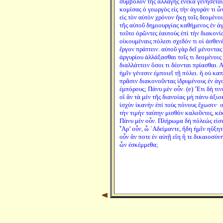
σύμβολον τῆς ἀλλαγῆς ἕνεκα γενήσεται 
κομίσας ὁ γεωργὸς εἰς τὴν ἀγοράν τι ὧν
εἰς τὸν αὐτὸν χρόνον ἥκῃ τοῖς δεομένο
τῆς αὑτοῦ δημιουργίας καθήμενος ἐν ἀγο
τοῦτο ὁρῶντες ἑαυτοὺς ἐπὶ τὴν διακονία
οἰκουμέναις πόλεσι σχεδόν τι οἱ ἀσθεν
ἔργον πράττειν. αὐτοῦ γὰρ δεῖ μένοντας 
ἀργυρίου ἀλλάξασθαι τοῖς τι δεομένοις 
διαλλάττειν ὅσοι τι δέονται πρίασθαι. 
ἡμῖν γένεσιν ἐμποιεῖ τῇ πόλει. ἢ οὐ κ
πρᾶσιν διακονοῦντας ἱδρυμένους ἐν ἀγο
ἐμπόρους; Πάνυ μὲν οὖν. (e) ῎Ετι δή τιν
οἳ ἂν τὰ μὲν τῆς διανοίας μὴ πάνυ ἀξι
ἰσχὺν ἱκανὴν ἐπὶ τοὺς πόνους ἔχωσιν· ο
τὴν τιμὴν ταύτην μισθὸν καλοῦντες, κέ
Πάνυ μὲν οὖν. Πλήρωμα δὴ πόλεώς εἰσιν
῏Αρ’ οὖν, ὦ ᾿Αδείμαντε, ἤδη ἡμῖν ηὔξητα
οὖν ἄν ποτε ἐν αὐτῇ εἴη ἥ τε δικαιοσύν
ὧν ἐσκέμμεθα;