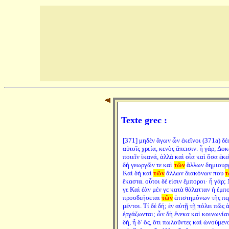
Texte grec :
[371] μηδὲν ἄγων ὧν ἐκεῖνοι (371a) δέ
αὐτοῖς χρεία, κενὸς ἄπεισιν. ἦ γάρ; Δοκ
ποιεῖν ἱκανά, ἀλλὰ καὶ οἷα καὶ ὅσα ἐκε
δὴ γεωργῶν τε καὶ
τῶν
ἄλλων δημιουργῶ
Καὶ δὴ καὶ
τῶν
ἄλλων διακόνων που
τ
ἕκαστα. οὗτοι δέ εἰσιν ἔμποροι· ἦ γάρ
γε Καὶ ἐὰν μέν γε κατὰ θάλατταν ἡ ἐμπ
προσδεήσεται
τῶν
ἐπιστημόνων τῆς περ
μέντοι. Τί δὲ δή; ἐν αὐτῇ τῇ πόλει πῶ
ἐργάζωνται; ὧν δὴ ἕνεκα καὶ κοινωνία
δή, ἦ δ’ ὅς, ὅτι πωλοῦντες καὶ ὠνούμεν