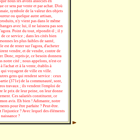
la que nous les avons associés en
que ce sera par vente et par achat. D'où
nnaie, symbole de la valeur des objets
ureur ou quelque autre artisan,
 produits, n'y vient pas dans le même
anges avec lui, il ne laissera pas son
'agora. Point du tout, répondit-il ; il y
de ce service ; dans les cités bien
sonnes les plus faibles de santé,
e est de rester sur l'agora, d'acheter
irent vendre, et de vendre, contre de
ter. Donc, repris-je, ce besoin donnera
 notre cité ; nous appelons, n'est-ce
l'achat et à la vente, établis à
 qui voyagent de ville en ville.
autres gens qui rendent service : ceux
 partie (371e) de la communauté, sont,
ros travaux ; ils vendent l'emploi de
re le prix de leur peine, on leur donne
tement. Ces salariés constituent, ce
 mon avis. Eh bien ! Adimante, notre
ements pour être parfaite ? Peut-être.
t l'injustice ? Avec lequel des éléments
 naissance ?