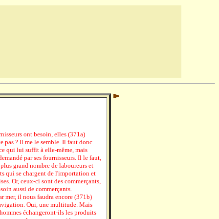
rnisseurs ont besoin, elles (371a)
ce pas ? Il me le semble. Il faut donc
e qui lui suffit à elle-même, mais
 demandé par ses fournisseurs. Il le faut,
un plus grand nombre de laboureurs et
nts qui se chargent de l'importation et
ses. Or, ceux-ci sont des commerçants,
esoin aussi de commerçants.
ar mer, il nous faudra encore (371b)
avigation. Oui, une multitude. Mais
 hommes échangeront-ils les produits