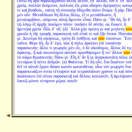
Οὕτω δὴ ἄρα παραλαμβάνων ἄλλος ἄλλον, ἐπ’ ἄλλου, τὸν δ’ ἐπ’ ἄλ
χρείᾳ, πολλῶν δεόμενοι, πολλοὺς εἰς μίαν οἴκησιν ἀγείραντες κοιν
τε καὶ βοηθούς, ταύτῃ τῇ συνοικίᾳ ἐθέμεθα πόλιν ὄνομα· ἦ γάρ; Πά
μὲν οὖν. Μεταδίδωσι δὴ ἄλλος ἄλλῳ, εἴ τι μεταδίδωσιν, ἢ
μεταλαμβάνει, οἰόμενος αὑτῷ ἄμεινον εἶναι; Πάνυ γε. ῎Ιθι δή, ἦν δ’
τῷ λόγῳ ἐξ ἀρχῆς ποιῶμεν πόλιν· ποιήσει δὲ αὐτήν, ὡς ἔοικεν, ἡ
ἡμετέρα χρεία. Πῶς δ’ οὔ; (d) ᾿Αλλὰ μὴν πρώτη γε καὶ μεγίστη
τῶν
χρειῶν ἡ τῆς τροφῆς παρασκευὴ τοῦ εἶναί τε καὶ ζῆν ἕνεκα. Παντάπ
γε. Δευτέρα δὴ οἰκήσεως, τρίτη δὲ ἐσθῆτος καὶ
τῶν
τοιούτων. ῎Εστ
ταῦτα. Φέρε δή, ἦν δ’ ἐγώ, πῶς ἡ πόλις ἀρκέσει ἐπὶ τοσαύτην
παρασκευήν; ἄλλο τι γεωργὸς μὲν εἷς, ὁ δὲ οἰκοδόμος, ἄλλος δέ τις
ὑφάντης; ἢ καὶ σκυτοτόμον αὐτόσε προσθήσομεν ἤ τιν’ ἄλλον
τῶν
π
τὸ σῶμα θεραπευτήν; Πάνυ γε. Εἴη δ’ ἂν ἥ γε ἀναγκαιοτάτη πόλις ἐ
τεττάρων ἢ πέντε ἀνδρῶν. (e) Φαίνεται. Τί δὴ οὖν; ἕνα ἕκαστον το
δεῖ τὸ αὑτοῦ ἔργον ἅπασι κοινὸν κατατιθέναι, οἷον τὸν γεωργὸν ἕνα
παρασκευάζειν σιτία τέτταρσιν καὶ τετραπλάσιον χρόνον τε καὶ πόν
ἀναλίσκειν ἐπὶ σίτου παρασκευῇ καὶ ἄλλοις κοινωνεῖν, ἢ ἀμελήσαν
ἑαυτῷ μόνον τέταρτον μέρος ποιεῖν