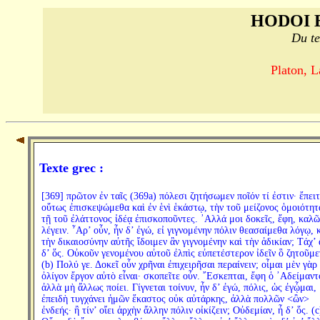
HODOI 
Du te
Platon, L
Texte grec :
[369] πρῶτον ἐν ταῖς (369a) πόλεσι ζητήσωμεν ποῖόν τί ἐστιν· ἔπει
οὕτως ἐπισκεψώμεθα καὶ ἐν ἑνὶ ἑκάστῳ, τὴν τοῦ μείζονος ὁμοιότητ
τῇ τοῦ ἐλάττονος ἰδέᾳ ἐπισκοποῦντες. ᾿Αλλά μοι δοκεῖς, ἔφη, καλῶ
λέγειν. ῏Αρ’ οὖν, ἦν δ’ ἐγώ, εἰ γιγνομένην πόλιν θεασαίμεθα λόγῳ, 
τὴν δικαιοσύνην αὐτῆς ἴδοιμεν ἂν γιγνομένην καὶ τὴν ἀδικίαν; Τάχ’ 
δ’ ὅς. Οὐκοῦν γενομένου αὐτοῦ ἐλπὶς εὐπετέστερον ἰδεῖν ὃ ζητοῦμε
(b) Πολύ γε. Δοκεῖ οὖν χρῆναι ἐπιχειρῆσαι περαίνειν; οἶμαι μὲν γὰρ
ὀλίγον ἔργον αὐτὸ εἶναι· σκοπεῖτε οὖν. ῎Εσκεπται, ἔφη ὁ ᾿Αδείμαντ
ἀλλὰ μὴ ἄλλως ποίει. Γίγνεται τοίνυν, ἦν δ’ ἐγώ, πόλις, ὡς ἐγᾦμαι,
ἐπειδὴ τυγχάνει ἡμῶν ἕκαστος οὐκ αὐτάρκης, ἀλλὰ πολλῶν <ὢν>
ἐνδεής· ἢ τίν’ οἴει ἀρχὴν ἄλλην πόλιν οἰκίζειν; Οὐδεμίαν, ἦ δ’ ὅς. (c