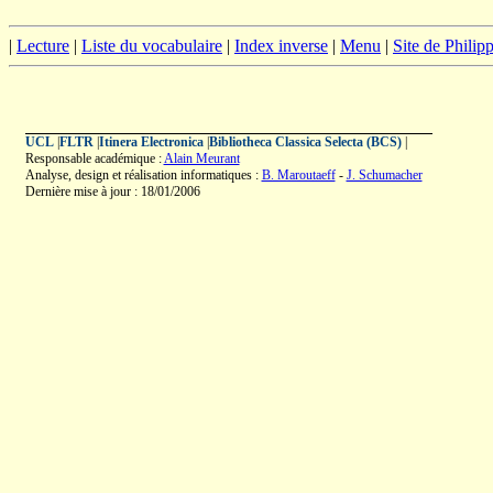
|
Lecture
|
Liste du vocabulaire
|
Index inverse
|
Menu
|
Site de Phili
UCL
|
FLTR
|
Itinera Electronica
|
Bibliotheca Classica Selecta (BCS)
|
Responsable académique :
Alain Meurant
Analyse, design et réalisation informatiques :
B. Maroutaeff
-
J. Schumacher
Dernière mise à jour : 18/01/2006