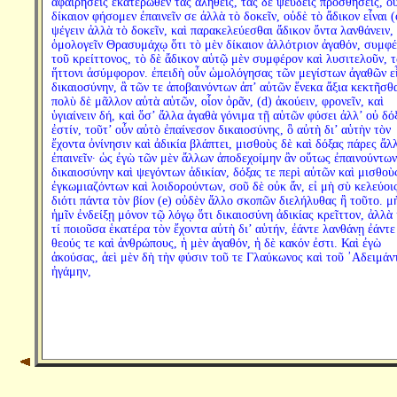
ἀφαιρήσεις ἑκατέρωθεν τὰς ἀληθεῖς, τὰς δὲ ψευδεῖς προσθήσεις, ο
δίκαιον φήσομεν ἐπαινεῖν σε ἀλλὰ τὸ δοκεῖν, οὐδὲ τὸ ἄδικον εἶναι (
ψέγειν ἀλλὰ τὸ δοκεῖν, καὶ παρακελεύεσθαι ἄδικον ὄντα λανθάνειν, 
ὁμολογεῖν Θρασυμάχῳ ὅτι τὸ μὲν δίκαιον ἀλλότριον ἀγαθόν, συμφ
τοῦ κρείττονος, τὸ δὲ ἄδικον αὑτῷ μὲν συμφέρον καὶ λυσιτελοῦν, 
ἥττονι ἀσύμφορον. ἐπειδὴ οὖν ὡμολόγησας τῶν μεγίστων ἀγαθῶν εἶ
δικαιοσύνην, ἃ τῶν τε ἀποβαινόντων ἀπ’ αὐτῶν ἕνεκα ἄξια κεκτῆσθα
πολὺ δὲ μᾶλλον αὐτὰ αὑτῶν, οἷον ὁρᾶν, (d) ἀκούειν, φρονεῖν, καὶ
ὑγιαίνειν δή, καὶ ὅσ’ ἄλλα ἀγαθὰ γόνιμα τῇ αὑτῶν φύσει ἀλλ’ οὐ δό
ἐστίν, τοῦτ’ οὖν αὐτὸ ἐπαίνεσον δικαιοσύνης, ὃ αὐτὴ δι’ αὑτὴν τὸν
ἔχοντα ὀνίνησιν καὶ ἀδικία βλάπτει, μισθοὺς δὲ καὶ δόξας πάρες ἄλ
ἐπαινεῖν· ὡς ἐγὼ τῶν μὲν ἄλλων ἀποδεχοίμην ἂν οὕτως ἐπαινούντων
δικαιοσύνην καὶ ψεγόντων ἀδικίαν, δόξας τε περὶ αὐτῶν καὶ μισθοὺ
ἐγκωμιαζόντων καὶ λοιδορούντων, σοῦ δὲ οὐκ ἄν, εἰ μὴ σὺ κελεύοις
διότι πάντα τὸν βίον (e) οὐδὲν ἄλλο σκοπῶν διελήλυθας ἢ τοῦτο. μ
ἡμῖν ἐνδείξῃ μόνον τῷ λόγῳ ὅτι δικαιοσύνη ἀδικίας κρεῖττον, ἀλλὰ 
τί ποιοῦσα ἑκατέρα τὸν ἔχοντα αὐτὴ δι’ αὑτήν, ἐάντε λανθάνῃ ἐάντε
θεούς τε καὶ ἀνθρώπους, ἡ μὲν ἀγαθόν, ἡ δὲ κακόν ἐστι. Καὶ ἐγὼ
ἀκούσας, ἀεὶ μὲν δὴ τὴν φύσιν τοῦ τε Γλαύκωνος καὶ τοῦ ᾿Αδειμάν
ἠγάμην,