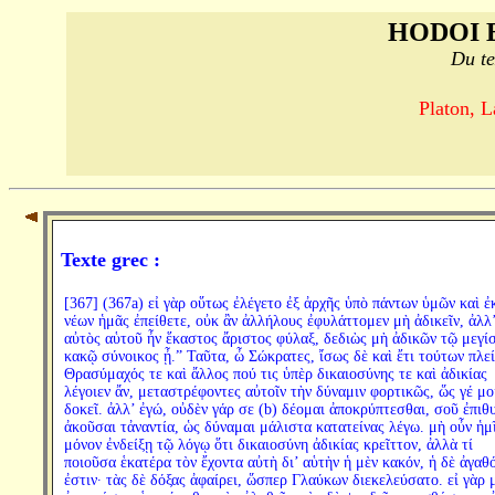
HODOI 
Du te
Platon, L
Texte grec :
[367] (367a) εἰ γὰρ οὕτως ἐλέγετο ἐξ ἀρχῆς ὑπὸ πάντων ὑμῶν καὶ ἐ
νέων ἡμᾶς ἐπείθετε, οὐκ ἂν ἀλλήλους ἐφυλάττομεν μὴ ἀδικεῖν, ἀλλ
αὐτὸς αὑτοῦ ἦν ἕκαστος ἄριστος φύλαξ, δεδιὼς μὴ ἀδικῶν τῷ μεγί
κακῷ σύνοικος ᾖ.” Ταῦτα, ὦ Σώκρατες, ἴσως δὲ καὶ ἔτι τούτων πλε
Θρασύμαχός τε καὶ ἄλλος πού τις ὑπὲρ δικαιοσύνης τε καὶ ἀδικίας
λέγοιεν ἄν, μεταστρέφοντες αὐτοῖν τὴν δύναμιν φορτικῶς, ὥς γέ μο
δοκεῖ. ἀλλ’ ἐγώ, οὐδὲν γάρ σε (b) δέομαι ἀποκρύπτεσθαι, σοῦ ἐπι
ἀκοῦσαι τἀναντία, ὡς δύναμαι μάλιστα κατατείνας λέγω. μὴ οὖν ἡμ
μόνον ἐνδείξῃ τῷ λόγῳ ὅτι δικαιοσύνη ἀδικίας κρεῖττον, ἀλλὰ τί
ποιοῦσα ἑκατέρα τὸν ἔχοντα αὐτὴ δι’ αὑτὴν ἡ μὲν κακόν, ἡ δὲ ἀγαθ
ἐστιν· τὰς δὲ δόξας ἀφαίρει, ὥσπερ Γλαύκων διεκελεύσατο. εἰ γὰρ 