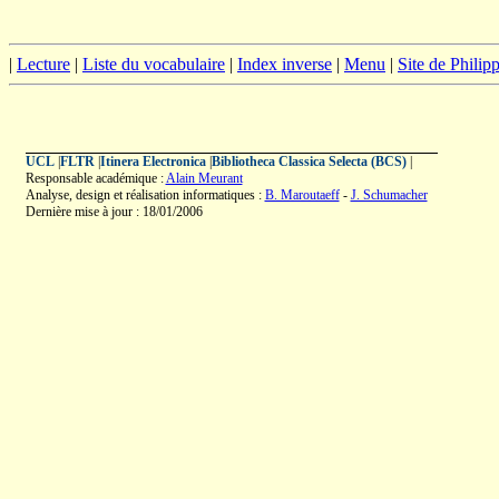
|
Lecture
|
Liste du vocabulaire
|
Index inverse
|
Menu
|
Site de Phili
UCL
|
FLTR
|
Itinera Electronica
|
Bibliotheca Classica Selecta (BCS)
|
Responsable académique :
Alain Meurant
Analyse, design et réalisation informatiques :
B. Maroutaeff
-
J. Schumacher
Dernière mise à jour : 18/01/2006