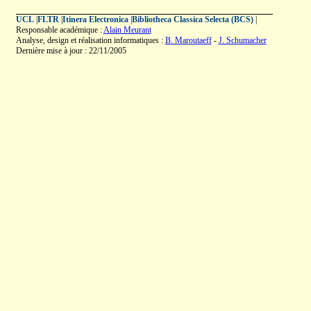
UCL
|
FLTR
|
Itinera Electronica
|
Bibliotheca Classica Selecta (BCS)
|
Responsable académique :
Alain Meurant
Analyse, design et réalisation informatiques :
B. Maroutaeff
-
J. Schumacher
Dernière mise à jour : 22/11/2005