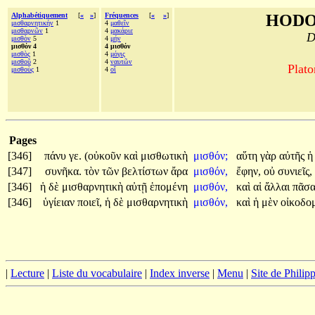
Alphabétiquement
[
«
»
]
Fréquences
[
«
»
]
HODO
μισθαρνητικήν
1
4
μαθεῖν
μισθαρνῶν
1
4
μακάριε
D
μισθὸν
5
4
μήν
μισθόν 4
4 μισθόν
μισθὸς
1
4
μόγις
μισθοῦ
2
4
ναυτῶν
Plato
μισθοὺς
1
4
οἵ
Pages
[346]
πάνυ
γε.
(οὐκοῦν
καὶ
μισθωτικὴ
μισθόν;
αὕτη
γὰρ
αὐτῆς
[347]
συνῆκα.
τὸν
τῶν
βελτίστων
ἄρα
μισθόν,
ἔφην,
οὐ
συνιεῖς,
[346]
ἡ
δὲ
μισθαρνητικὴ
αὐτῇ
ἑπομένη
μισθόν,
καὶ
αἱ
ἄλλαι
πᾶσ
[346]
ὑγίειαν
ποιεῖ,
ἡ
δὲ
μισθαρνητικὴ
μισθόν,
καὶ
ἡ
μὲν
οἰκοδο
|
Lecture
|
Liste du vocabulaire
|
Index inverse
|
Menu
|
Site de Phili